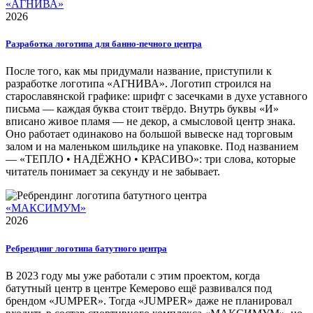
«АГНИВА»
2026
Разработка логотипа для банно-печного центра
После того, как мы придумали название, приступили к
разработке логотипа «АГНИВА». Логотип строился на
старославянской графике: шрифт с засечками в духе уставного
письма — каждая буква стоит твёрдо. Внутрь буквы «И»
вписано живое пламя — не декор, а смысловой центр знака.
Оно работает одинаково на большой вывеске над торговым
залом и на маленьком шильдике на упаковке. Под названием
— «ТЕПЛО • НАДЁЖНО • КРАСИВО»: три слова, которые
читатель понимает за секунду и не забывает.
«МАКСИМУМ»
2026
Ребрендинг логотипа батутного центра
В 2023 году мы уже работали с этим проектом, когда
батутный центр в центре Кемерово ещё развивался под
брендом «JUMPER». Тогда «JUMPER» даже не планировал