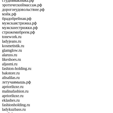
студиямакияжа.рф
эротическиймассаж.рф
дорогоеудовольствие.рф
мэйк.рф
брадобрейная.рф
мужскаястрижка.рф
мужскиестрижки.рф
стрижемибреем.рф
tonework.ru
ladyjeans.ru
kosmetistik.ru
glamglow.ru
alaruss.ru
likeshoes.ru
aljasmi.ru
fashion-holding.ru
bakstore.ru
alisalilas.ru
летучаямышь.рф
aprioriluxe.ru
malinafashion.ru
aprioriluxe.ru
eklashes.ru
fashionholding.ru
ladykuzbass.ru