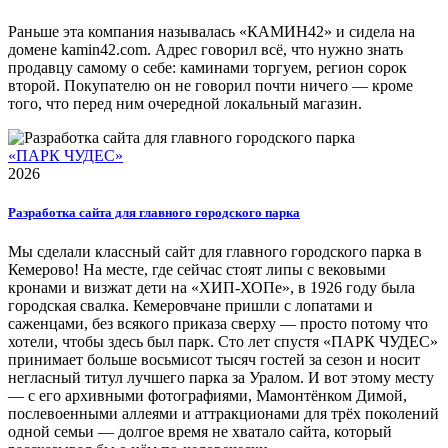
Раньше эта компания называлась «КАМИН42» и сидела на
домене kamin42.com. Адрес говорил всё, что нужно знать
продавцу самому о себе: каминами торгуем, регион сорок
второй. Покупателю он не говорил почти ничего — кроме
того, что перед ним очередной локальный магазин.
«ПАРК ЧУДЕС»
2026
Разработка сайта для главного городского парка
Мы сделали классный сайт для главного городского парка в
Кемерово! На месте, где сейчас стоят липы с вековыми
кронами и визжат дети на «ХИП-ХОПе», в 1926 году была
городская свалка. Кемеровчане пришли с лопатами и
саженцами, без всякого приказа сверху — просто потому что
хотели, чтобы здесь был парк. Сто лет спустя «ПАРК ЧУДЕС»
принимает больше восьмисот тысяч гостей за сезон и носит
негласный титул лучшего парка за Уралом. И вот этому месту
— с его архивными фотографиями, Мамонтёнком Димой,
послевоенными аллеями и аттракционами для трёх поколений
одной семьи — долгое время не хватало сайта, который