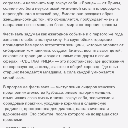
согревать и наполнять мир вокруг себя. «Ярица» — от Ярилы,
солнечного бога неукротимой жизненной силы и плодородия,
переведённого в женский род. Вместе они рождают образ
женщины-солнца: той, что обновляется, пробуждает жизнь и
направляет свою мощь на благо, мир и сотворение красоты.
Фестиваль задуман как ежегодное событие и с первого же года
заявляет о себе в полную силу. На крупнейших городских
площадках Кемерово встретятся женщины, которые управляют
сибирскими компаниями, создают бизнес, воспитывают детей,
сохраняют традиции и задают новые стандарты в своих
сферах. «СВЕТЛАЯРИЦА» — это пространство, где достижения
не соревнуются, а складываются в общий хоровод. Где опыт
старших передаётся младшим, а сила каждой умножается
силой всех.
В программе фестиваля — выступления лидеров женского
предпринимательства Кузбасса, живые истории женщин,
изменивших свою жизнь и жизнь вокруг себя, творческие и
обрядовые практики, уходящие корнями в славянскую
традицию, пространства для диалога, наставничества и
вдохновения. Это событие, после которого не возвращаются
прежними.