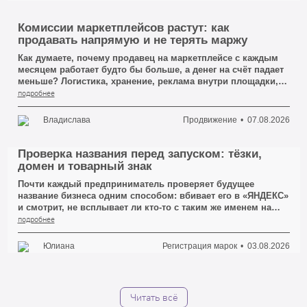
рассыпается. Человек говорит «СтройГарантПлюс», а на
бумаге у него выходит «Строй Гарант плюс», потом
«СтройГрант», а к третьему разу он уже сам не уверен, где
Комиссии маркетплейсов растут: как
там что. Название вроде есть, а передать его другому
продавать напрямую и не терять маржу
человеку без ошибки невозможно.
Как думаете, почему продавец на маркетплейсе с каждым
месяцем работает будто бы больше, а денег на счёт падает
меньше? Логистика, хранение, реклама внутри площадки,
комиссия за категорию — каждая строчка в отчёте
подробнее
маркетплейса откусывает свой кусок, и вроде бы ни одна
из них не выглядит критичной. А потом смотришь на
Владислава
Продвижение
07.08.2026
итоговую маржу и понимаешь: ты почти работаешь на
площадку, а не на себя.
Проверка названия перед запуском: тёзки,
домен и товарный знак
Почти каждый предприниматель проверяет будущее
название бизнеса одним способом: вбивает его в «ЯНДЕКС»
и смотрит, не всплывает ли кто-то с таким же именем на
первой странице. Если чужих сайтов не видно — имя
подробнее
объявляется свободным, и человек идёт заказывать
логотип, вывеску и сайт. Это и есть первая ошибка, из-за
Юлиана
Регистрация марок
03.08.2026
которой потом приходится всё переделывать.
Читать всё