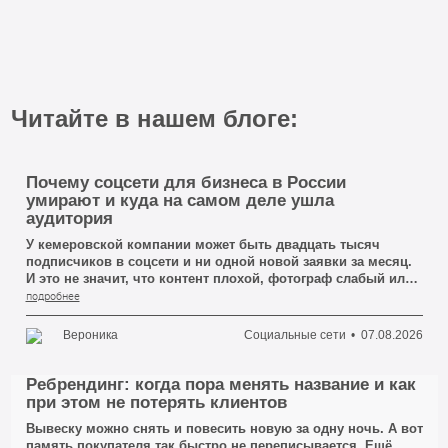
жизненной силы, переведённой в женский род.
Читайте в нашем блоге:
Почему соцсети для бизнеса в России
умирают и куда на самом деле ушла
аудитория
У кемеровской компании может быть двадцать тысяч
подписчиков в соцсети и ни одной новой заявки за месяц.
И это не значит, что контент плохой, фотограф слабый или
посты выходят слишком редко. Это значит, что подписчики
подробнее
давно перестали быть покупателями — просто никто не
сказал об этом вслух.
Вероника
Социальные сети
07.08.2026
Ребрендинг: когда пора менять название и как
при этом не потерять клиентов
Вывеску можно снять и повесить новую за одну ночь. А вот
память покупателя так быстро не переписывается. Ещё