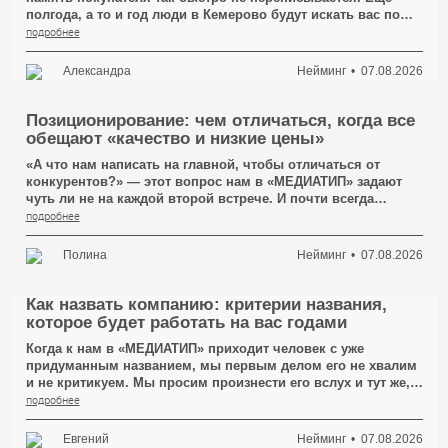
полгода, а то и год люди в Кемерово будут искать вас по
старому имени, заходить на старый профиль в соцсети,
подробнее
доставать визитку из кошелька и звонить по номеру,
который вы давно сменили в шапке сайта.
Александра
Нейминг
07.08.2026
Позиционирование: чем отличаться, когда все
обещают «качество и низкие цены»
«А что нам написать на главной, чтобы отличаться от
конкурентов?» — этот вопрос нам в «МЕДИАТИП» задают
чуть ли не на каждой второй встрече. И почти всегда
человек уже знает, каким должен быть ответ. Он ждёт, что
подробнее
мы предложим красивую формулировку про качество,
индивидуальный подход и низкие цены — что-нибудь, что
Полина
Нейминг
07.08.2026
можно вынести крупными буквами на первый экран сайта.
Мы обычно отвечаем не сразу. Сначала просим открыть
три сайта ближайших конкурентов в Кемерово. И через
Как назвать компанию: критерии названия,
минуту человек сам всё видит: там написано ровно то же
которое будет работать на вас годами
самое, слово в слово.
Когда к нам в «МЕДИАТИП» приходит человек с уже
придуманным названием, мы первым делом его не хвалим
и не критикуем. Мы просим произнести его вслух и тут же,
не глядя, записать на слух — так, как записал бы обычный
подробнее
клиент, услышавший имя по телефону. И вот на этом
простом действии половина красивых названий
Евгений
Нейминг
07.08.2026