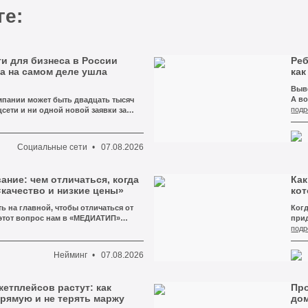
сто поисковыми привычками — это
ге:
я логика жизни.
и для бизнеса в России
Реб
а на самом деле ушла
как
Выве
А во
мпании может быть двадцать тысяч
пере
подр
сети и ни одной новой заявки за
Кеме
ачит, что контент плохой, фотограф
на с
выходят слишком редко. Это значит,
кош
авно перестали быть покупателями —
Социальные сети
07.08.2026
смен
казал об этом вслух.
ние: чем отличаться, когда
Как
качество и низкие цены»
кот
ть на главной, чтобы отличаться от
Когд
этот вопрос нам в «МЕДИАТИП»
при
 на каждой второй встрече. И почти
хвал
подр
е знает, каким должен быть ответ. Он
вслу
дложим красивую формулировку про
зап
Нейминг
07.08.2026
дуальный подход и низкие цены —
теле
можно вынести крупными буквами на
кра
а. Мы обычно отвечаем не сразу.
«Стр
етплейсов растут: как
Про
ткрыть три сайта ближайших
«Стр
рямую и не терять маржу
дом
ерово. И через минуту человек сам
разу