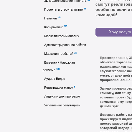
3D моделирование и печать
смогут реализов
21
особенно если э
Проекты и строительство
командой!
49
Нейминг
545
Копирайтинг
Хочу услугу
Маркетинговый анализ
Администрирование сайтов
15
Маркетинг событий
Проектирование, 3
объектов торговли
Вывески / Наружная
развивающихся наш
138
реклама
служит желание на
месте, с гарантией
Аудио / Видео
профессионально, 
8
Регистрация марок
Запланировали отк
клинику, или точку 
Лицензии для программ
готовый проект бу
комплексному подхо
Управление репутацией
деньги зря!
Доверьте работу н
проектируем инди
просто классный д
авторский надзор!