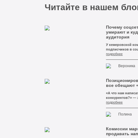
про
Читайте в нашем бло
нова
Почему соцсет
умирают и куд
аудитория
У кемеровской ко
подписчиков в соц
месяц. И это не зн
подробнее
слабый или посты 
что подписчики д
Вероника
просто никто не с
Позиционирова
все обещают «
«А что нам написа
конкурентов?» — 
задают чуть ли не
подробнее
всегда человек уж
ждёт, что мы пре
Полина
качество, индиви
что-нибудь, что 
первый экран сайт
Комиссии марк
Сначала просим о
продавать нап
конкурентов в Кем