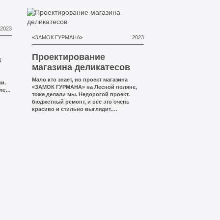
2023
«ЗАМОК ГУРМАНА»
2023
Проектирование
К
магазина деликатесов
Мало кто знает, но проект магазина
и.
«ЗАМОК ГУРМАНА» на Лесной поляне,
лей
тоже делали мы. Недорогой проект,
бюджетный ремонт, и все это очень
жно
красиво и стильно выглядит.
Ошеломительную вывеску в стиле
зма!
старого замка заметили уже все на
«ЛЕСНОЙ ПОЛЯНЕ», а вот внутри
магазина, как оказалось были далеко не
все жители. Что же вас там ждет?