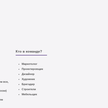
Кто в команде?
Маркетолог
Проектировщик
Дизайнер
Художник
м все,
Бригадир
Строители
оски)
Мебельщик
ем