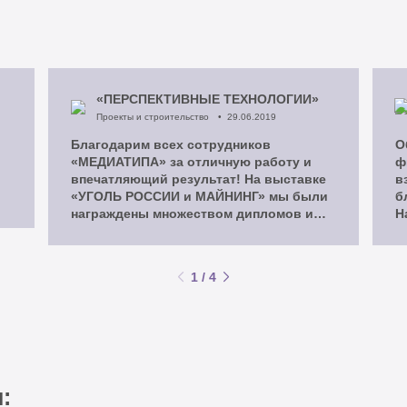
«ПЕРСПЕКТИВНЫЕ ТЕХНОЛОГИИ»
Проекты и строительство
29.06.2019
Благодарим всех сотрудников
О
«МЕДИАТИПА» за отличную работу и
ф
впечатляющий результат! На выставке
в
«УГОЛЬ РОССИИ и МАЙНИНГ» мы были
б
награждены множеством дипломов и
Н
наград, одна из которых была получена
у
за наш павильон.
К
Работаем с компанией «МЕДИАТИП» уже
н
1
/
4
ни первый год, работаем по
направлениям создания, ведения
сайтов, комплексному маркетингу и
многим другим направлениям.
: