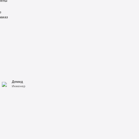
енты
е
заказ
Демид
Инженер