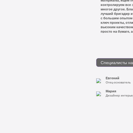
материалы, ищем п
контролируем все 
многое другое. Бла
лучший бригадир и
с большим опытом 
ключ проекты, отл
высоким качеством
просто на бумаге, 
Специалисты н
Евгений
Отец-основатель
Мария
Дизайнер интерье