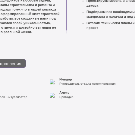
одрядчиков на особые задачи,
Проектируем мебель и элем
этапы строительства и ремонта и
декора
годаря тому, что в нашей команде
Подбираем все необходимы
 сформированный штат строителей
материалы в наличии и под 
работы, все созданные нами под
ичаются своей уникальностью,
Готовим технически планы и
 отделки и достойно выглядят не
проект
а в реальной жизни.
аправления
Ильдар
Руководитель отдела проектирования
Алекс
ров. Визуализатор
Бригадир