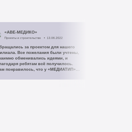
«АВЕ-МЕДИКО»
«PORT CO
Проекты и строительство
13.06.2022
Проекты и стро
бращались за проектом для нашего
Отличная рабо
илиала. Все пожелания были учтены,
лучше, чем ду
заимно обменивались идеями, и
лагодаря ребятам всё получилось.
ам понравилось, что у «МЕДИАТИП»
же был опыт проектирования в
емерово, поэтому сотрудничать с
ими было легко. Спасибо!