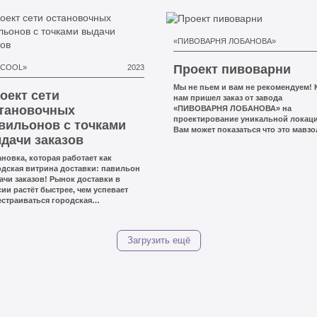
«ПИВОВАРНЯ ЛОБАНОВА»
Проект пивоварни
.COOL»
2023
Мы не пьем и вам не рекомендуем! 
оект сети
нам пришел заказ от завода
тановочных
«ПИВОВАРНЯ ЛОБАНОВА» на
проектирование уникальной локаци
вильонов с точками
Вам может показаться что это мавзо
дачи заказов
Ленина, но нет, это совершенно
потрясающее место, на которое мо
новка, которая работает как
водить экскурсии. Была задача
одская витрина доставки: павильон
оформить локацию в стеле социали
чи заказов! Рынок доставки в
ии растёт быстрее, чем успевает
естраиваться городская
раструктура: люди заказывают
айн чаще, временные окна сужаются,
ьеры перегружены, а ожидание
Загрузить ещё
ылки «у двери» всё чаще
вращается в компромисс между
менем, безопасностью и удобством.
этом фоне запросы вроде «пункт
ачи заказов рядом», «выдача
зов 24/7», «постамат у дома»,
учить заказ по пути» становятся не