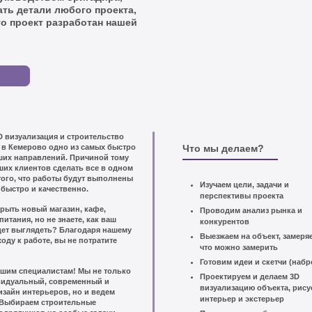
ать детали любого проекта,
то проект разработан нашей
D визуализация и строительство
 в Кемерово одно из самых быстро
Что мы делаем?
их направлений. Причиной тому
ших клиентов сделать все в одном
 того, что работы будут выполнены
Изучаем цели, задачи и
быстро и качественно.
перспективы проекта
рыть новый магазин, кафе,
Проводим анализ рынка и
питания, но не знаете, как ваш
конкурентов
дет выглядеть? Благодаря нашему
Выезжаем на объект, замеряе
ду к работе, вы не потратите
что можно замерить
Готовим идеи и скетчи (набр
ашим специалистам! Мы не только
Проектируем и делаем 3D
видуальный, современный и
визуализацию объекта, рису
изайн интерьеров, но и ведем
интерьер и экстерьер
 Выбираем строительные