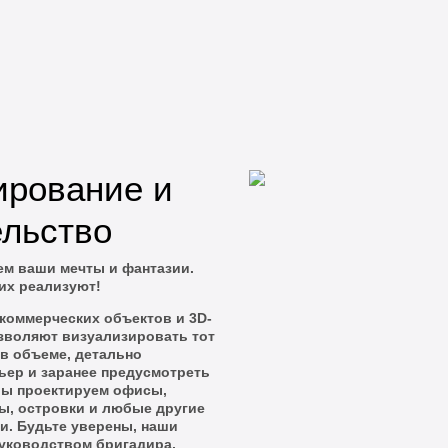
ирование и
ельство
м ваши мечты и фантазии.
их реализуют!
коммерческих объектов и 3D-
зволяют визуализировать тот
 в объеме, детально
ьер и заранее предусмотреть
 Мы проектируем офисы,
ны, островки и любые другие
и. Будьте уверены, наши
руководством бригадира,