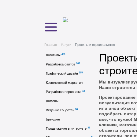
Главная
Услуги
Проекты и строительство
Проект
466
Логотипы
262
Разработка сайтов
строит
205
Графический дизайн
Мы визуализируе
Комплексный маркетинг
Наши строители 
13
Разработка персонажа
Проектирование 
Домены
визуализация по
или иной объект
50
Ведение соцсетей
подобрать интер
все, что нужно!
Брендинг
клиники, магази
36
Продвижение в интернете
объекты торговл
строители, под 
11