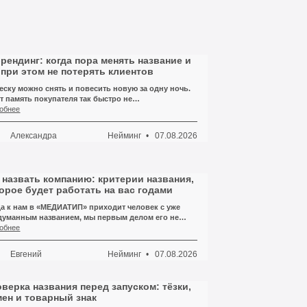
рендинг: когда пора менять название и
 при этом не потерять клиентов
ску можно снять и повесить новую за одну ночь.
т память покупателя так быстро не
писывается. Ещё полгода, а то и год люди в
обнее
рово будут искать вас по старому имени, заходить
тарый профиль в соцсети, доставать визитку из
Нейминг
07.08.2026
Александра
елька и звонить по номеру, который вы давно
или в шапке сайта.
 назвать компанию: критерии названия,
орое будет работать на вас годами
а к нам в «МЕДИАТИП» приходит человек с уже
думанным названием, мы первым делом его не
им и не критикуем. Мы просим произнести его
обнее
х и тут же, не глядя, записать на слух — так, как
исал бы обычный клиент, услышавший имя по
Нейминг
07.08.2026
Евгений
фону. И вот на этом простом действии половина
сивых названий рассыпается. Человек говорит
ойГарантПлюс», а на бумаге у него выходит
верка названия перед запуском: тёзки,
ой Гарант плюс», потом «СтройГрант», а к третьему
ен и товарный знак
 он уже сам не уверен, где там что. Название вроде