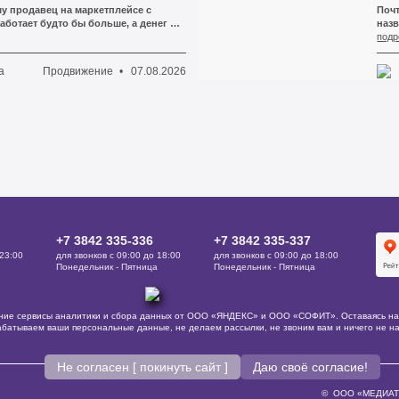
писано ровно то же самое, слово в
есть
му продавец на маркетплейсе с
Поч
нев
ботает будто бы больше, а денег на
назв
е? Логистика, хранение, реклама
«ЯНД
подр
 комиссия за категорию — каждая
имен
маркетплейса откусывает свой кусок,
вид
Продвижение
07.08.2026
а
а из них не выглядит критичной. А
зака
а итоговую маржу и понимаешь: ты
ошиб
а площадку, а не на себя.
пер
+7 3842 335‑336
+7 3842 335‑337
 23:00
для звонков с 09:00 до 18:00
для звонков с 09:00 до 18:00
Понедельник - Пятница
Понедельник - Пятница
онние сервисы аналитики и сбора данных от ООО «ЯНДЕКС» и ООО «СОФИТ». Оставаясь на 
рабатываем ваши персональные данные, не делаем рассылки, не звоним вам и ничего не на
Не согласен [ покинуть сайт ]
Даю своё согласие!
© ООО «МЕДИАТИП