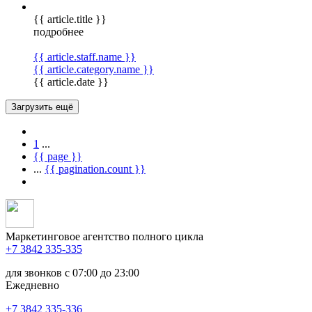
{{ article.title }}
подробнее
{{ article.staff.name }}
{{ article.category.name }}
{{ article.date }}
Загрузить ещё
1
...
{{ page }}
...
{{ pagination.count }}
Маркетинговое агентство полного цикла
+7 3842 335‑335
для звонков с 07:00 до 23:00
Ежедневно
+7 3842 335‑336