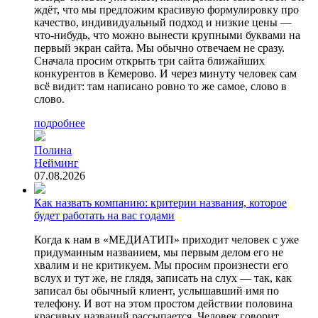
ждёт, что мы предложим красивую формулировку про
качество, индивидуальный подход и низкие цены —
что-нибудь, что можно вынести крупными буквами на
первый экран сайта. Мы обычно отвечаем не сразу.
Сначала просим открыть три сайта ближайших
конкурентов в Кемерово. И через минуту человек сам
всё видит: там написано ровно то же самое, слово в
слово.
подробнее
Полина
Нейминг
07.08.2026
Как назвать компанию: критерии названия, которое
будет работать на вас годами
Когда к нам в «МЕДИАТИП» приходит человек с уже
придуманным названием, мы первым делом его не
хвалим и не критикуем. Мы просим произнести его
вслух и тут же, не глядя, записать на слух — так, как
записал бы обычный клиент, услышавший имя по
телефону. И вот на этом простом действии половина
красивых названий рассыпается. Человек говорит