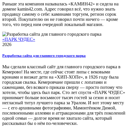
Раньше эта компания называлась «КАМИН42» и сидела на
домене kamin42.com. Адрес говорил всё, что нужно знать
продавцу самому о себе: каминами торгуем, регион сорок
второй. Покупателю он не говорил почти ничего — кроме
того, что перед ним очередной локальный магазин.
«ПАРК ЧУДЕС»
2026
Разработка сайта для главного городского парка
Мы сделали классный сайт для главного городского парка в
Кемерово! На месте, где сейчас стоят липы с вековыми
кронами и визжат дети на «ХИП-ХОПе», в 1926 году была
городская свалка. Кемеровчане пришли с лопатами и
саженцами, без всякого приказа сверху — просто потому что
хотели, чтобы здесь был парк. Сто лет спустя «ПАРК ЧУДЕС»
принимает больше восьмисот тысяч гостей за сезон и носит
негласный титул лучшего парка за Уралом. И вот этому месту
— с его архивными фотографиями, Мамонтёнком Димой,
послевоенными аллеями и аттракционами для трёх поколений
одной семьи — долгое время не хватало сайта, который
рассказывал бы о нём по-человечески.