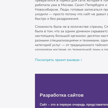
превратился в тормоз для сети, которая к то
работала уже в Москве, Санкт-Петербурге и
Новосибирске. Люди, готовые записаться пр
уходили — просто потому что сайт не давал 
быстро и без раздражения.
Сложность была не в количестве страниц. С
была в том, что за одним доменом скрываетс
настоящему большой организм: десятки маст
разными специализациями и техниками, оди
категорий услуг — от традиционного тайског
хлопковом костюме до термальной зоны и па
пармастером, — несколько городов с разным
система абонементов, акций, подарочных се
Посмотреть проект вживую
онлайн-записи, синхронизированная с «YCL
двуязычная версия: часть аудитории приход
англоязычный поиск. Создание сайта для сет
центров такого масштаба — это не про шаблон
чтобы каждый пользовательский сценарий 
От одной страницы до интернет-магазина
бронированием, а не вопросом.
Мы выстроили структуру, в которой всё работ
Разработка сайтов
единая система. На главной — видеофон, м
переключение между городами и прямая кно
Сайт – это в первую очередь представит
каталоге услуг каждая программа объяснена