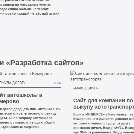
 программой «ЛОМИ ЛОМИ», за
и записи на массажные услуги.
огда спина больше не терпит.
— и ровно каждый четвёртый из них
и «Разработка сайтов»
РМУЛА ДОРОГ»
2026
«МАКС ВЫКУП»
йт автошколы в
Сайт для компании по
мерово
выкупу автотранспор
емерово двадцать пять автошкол. Их
ты, если открыть первую страницу
Если в «ЯНДЕКСЕ» вбить «выкуп ав
ДЕКСА» по запросу «автошкола
Кемерово», открывается десяток сай
ерово», сливаются в один общий
которые отличаются друг от друга
. Одинаковые лицензии,
примерно ничем. Везде «24/7». Везд
аковые категории от А до Е,
«до 95% от рыночной». Везде «оценк