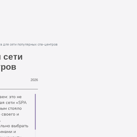
та для сети популярных спа-центров
 сети
тров
2026
аем: это не
щая сети «SPA
рым стояло
 своего и
,
ально выбрать
аммами и