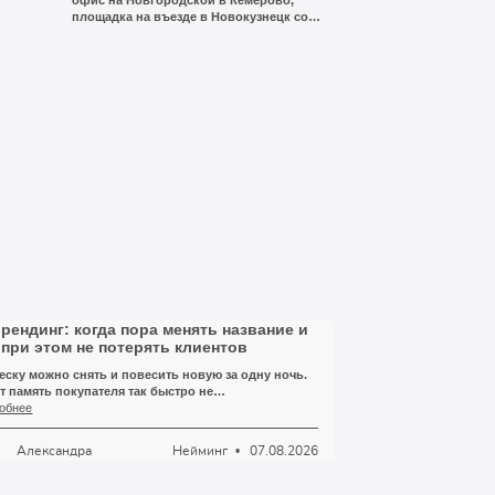
офис на Новгородской в Кемерово,
площадка на въезде в Новокузнецк со
стороны Прокопьевска, ещё одна в
дна
Мошково в Новосибирской области,
выставочный стенд с доставкой в
,
Томске. Свыше пятисот видов
природного камня в каталоге, сланец и
дит
песчаник с собственных и партнёрских
карьеров Сибири.
рендинг: когда пора менять название и
 при этом не потерять клиентов
ску можно снять и повесить новую за одну ночь.
т память покупателя так быстро не
писывается. Ещё полгода, а то и год люди в
обнее
рово будут искать вас по старому имени, заходить
тарый профиль в соцсети, доставать визитку из
Нейминг
07.08.2026
Александра
елька и звонить по номеру, который вы давно
или в шапке сайта.