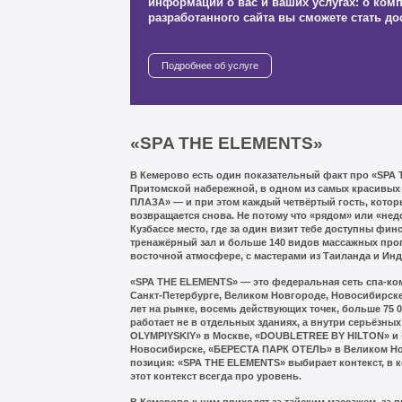
информации о вас и ваших услугах: о ком
человек, который никогда не был в тайском 
разработанного сайта вы сможете стать д
разницу между масляным массажем и массаж
выбрал своё и записался без звонка. Карточ
— с фотографиями, страной подготовки, опыт
Подробнее об услуге
визуальным индикатором силы воздействия: 
украшение, это реальный инструмент выбора
человека, которому важно попасть к конкре
специалисту. Раздел акций структурирован та
«SPA THE ELEMENTS»
спецпредложение — для двоих, в день рожд
утренние часы, на абонемент — находится ро
В Кемерово есть один показательный факт про «SPA 
человек готов его заметить.
Притомской набережной, в одном из самых красивых
ПЛАЗА» — и при этом каждый четвёртый гость, кото
Главная мысль этого проекта простая: разра
возвращается снова. Не потому что «рядом» или «нед
Кузбассе место, где за один визит тебе доступны финс
для крупной сети спа должна решать задачу
тренажёрный зал и больше 140 видов массажных прогр
бронирования, а не задачу красивой презент
восточной атмосфере, с мастерами из Таиланда и Инд
Красивое — это следствие. Первично — чтоб
телефона, который решил записаться в пятн
«SPA THE ELEMENTS» — это федеральная сеть спа-ком
Санкт-Петербурге, Великом Новгороде, Новосибирске,
дошёл до подтверждения за три касания, не
лет на рынке, восемь действующих точек, больше 75 0
не звоня на ресепшн.
работает не в отдельных зданиях, а внутри серьёзн
OLYMPIYSKIY» в Москве, «DOUBLETREE BY HILTON» 
Если вы управляете сетью спа-центров, сту
Новосибирске, «БЕРЕСТА ПАРК ОТЕЛЬ» в Великом Но
или велнес-пространством и понимаете, что 
позиция: «SPA THE ELEMENTS» выбирает контекст, в к
этот контекст всегда про уровень.
справляется с потоком, который мог бы быть
разберёмся, что мешает, и предложим решен