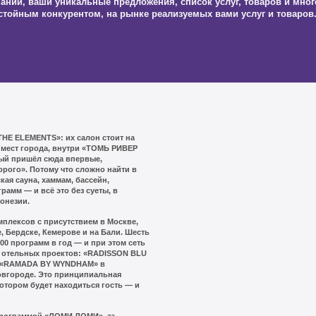
пании, ваши уникальные предложения, список услуг, товаров и мно
спа, понял
остойным конкурентом, на рынке реализуемых вами услуг и товаров
ем в 4 руки,
ки мастеров
ом в годах и
это не
 для
тному
к, что
ения, в
вно там, где
THE ELEMENTS»: их салон стоит на
 мест города, внутри «ТОМЬ РИВЕР
рый пришёл сюда впервые,
ботка сайта
орого». Потому что сложно найти в
кая сауна, хаммам, бассейн,
амм — и всё это без суеты, в
ации.
онезии.
ы гость с
ицу вечером,
плексов с присутствием в Москве,
 Бердске, Кемерове и на Бали. Шесть
 читая FAQ и
00 программ в год — и при этом сеть
ых отельных проектов: «RADISSON BLU
и «RAMADA BY WYNDHAM» в
дией массажа
вгороде. Это принципиальная
ваш сайт не
отором будет находиться гость — и
, мы
ие.