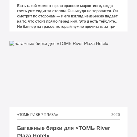
Есть такой момент в ресторанном маркетинге, когда
гость уже сидит за столом. Он никуда не торопится. Он
смотрит по сторонам — и его взгляд неизбежно падает
на то, что стоит прямо перед ним. Это и есть тейбл-тент.
Не баннер на трассе, который нужно прочитать за три
секунды. Не пост в соцсетях, который скроллят мимо.
Это — тихий разговор с человеком, у которого есть
время.
2026
«ТОМЬ РИВЕР ПЛАЗА»
Багажные бирки для «ТОМЬ River
Plaza Hotel»