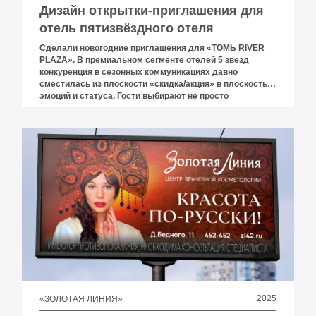
Дизайн открытки-приглашения для
отель пятизвёздного отеля
Сделали новогодние приглашения для «ТОМЬ RIVER
PLAZA». В премиальном сегменте отелей 5 звезд
конкуренция в сезонных коммуникациях давно
сместилась из плоскости «скидка/акция» в плоскость
эмоций и статуса. Гости выбирают не просто
проживание, а повод приехать, подарить, вернуться в
город. Особенно в январе, когда спрос проседает, а
выигрывает тот, кто умеет напоминать о себе красиво и
вовремя. Именно поэтому новогодние приглашения и
купоны остаются сильным офлайн-инструментом: их
берут в руки, дарят, сохраняют и показывают.
2025
«ЗОЛОТАЯ ЛИНИЯ»