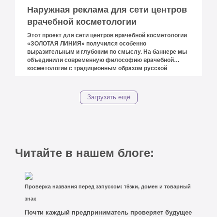
Наружная реклама для сети центров
врачебной косметологии
Этот проект для сети центров врачебной косметологии
«ЗОЛОТАЯ ЛИНИЯ» получился особенно
выразительным и глубоким по смыслу. На баннере мы
объединили современную философию врачебной
косметологии с традиционным образом русской
женщины. Яркая модель в кокошнике олицетворяет
силу, женственность и красоту, которая веками
вдохновляла художников и поэтов. Этот образ стал
Загрузить ещё
символом: истинная красота по-русски рождается из
гармонии традиций и современных достижений
медицины.
Читайте в нашем блоге:
Проверка названия перед запуском: тёзки, домен и товарный
знак
Почти каждый предприниматель проверяет будущее