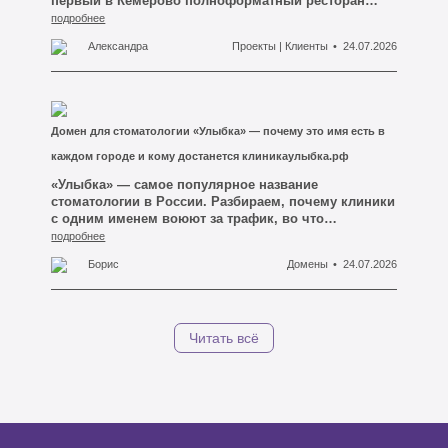
первый в Кемерово полноформатный ресторан
турецкой кухни. Владелец — ресторатор Одилжон
подробнее
Коблиев, создатель комплекса «ИМПЕРИЯ».
Александра
Проекты | Клиенты
24.07.2026
Рассказываем детали и угадываем домен.
Домен для стоматологии «Улыбка» — почему это имя есть в
каждом городе и кому достанется клиникаулыбка.рф
«Улыбка» — самое популярное название
стоматологии в России. Разбираем, почему клиники
с одним именем воюют за трафик, во что
превращаются их доменные адреса и что даёт
подробнее
домен клиникаулыбка.рф.
Борис
Домены
24.07.2026
Читать всё