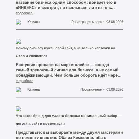
название бизнеса одним способом: вбивает его в
«ЯНДЕКС» и смотрит, не всплывает ли кто-то с
таким же именем на первой странице. Если чужих
подробнее
сайтов не видно — имя объявляется свободным, и
Юлиана
Регистрация марок
03.08.2026
человек идёт заказывать логотип, вывеску и сайт.
Это и есть первая ошибка, из-за которой потом
приходится всё переделывать.
Почему бизнесу нужен свой сайт, а не только карточки на
Ozon и Wildberries
Растущие продажи на маркетплейсе — иногда
самый тревожный сигнал для бизнеса, а не самый
обнадёживающий. Чем больше оборота идёт через
чужую витрину, тем меньше у компании остаётся
подробнее
своего в тот день, когда площадка меняет
Юлиана
Продвижение
03.08.2026
комиссию, блокирует карточку за формальность
или просто перестаёт показывать товар в выдаче
без объяснения причин. Мы в «МЕДИАТИП» видим
эту картину у предпринимателей Кузбасса
регулярно: человек два года выстраивал продажи
Что такое бренд для малого бизнеса: минимальный набор —
на Ozon и Wildberries, вложился в рейтинг, отзывы,
продвижение внутри площадки — а если спросить у
логотип, сайт и презентация
него, сколько у него постоянных клиентов, которым
Представьте: вы выбираете между двумя мастерами
он может написать напрямую, оказывается, что
по ремонту квартир. Оба из Кемерово, оба с
ответ «ни одного». Все они принадлежат площадке,