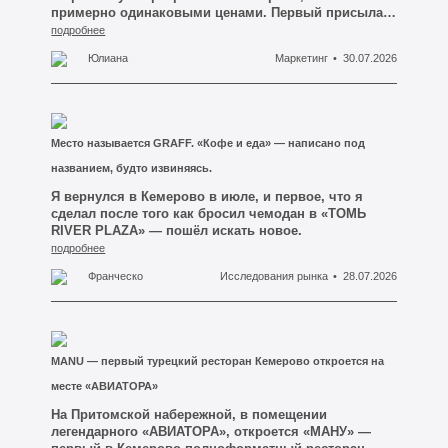
примерно одинаковыми ценами. Первый присылает
а не бизнесу.
вам голосовое в мессенджере и фотографию плитки
подробнее
с чужого телефона. У второго есть аккуратный
Юлиана
Маркетинг
30.07.2026
логотип на аватарке, короткий сайт, где видно уже
сделанные объекты, и небольшая презентация в
PDF с этапами работ и ценами. Вы ещё ни с кем не
встретились, работу ещё никто не начал — а вы уже
почти выбрали. И выбрали не того, кто дешевле.
Место называется GRAFF. «Кофе и еда» — написано под
Вы выбрали того, кто выглядит так, будто отвечает
за свои слова.
названием, будто извиняясь.
Я вернулся в Кемерово в июле, и первое, что я
сделал после того как бросил чемодан в «ТОМЬ
RIVER PLAZA» — пошёл искать новое.
подробнее
Франческо
Исследования рынка
28.07.2026
MANU — первый турецкий ресторан Кемерово откроется на
месте «АВИАТОРА»
На Притомской набережной, в помещении
легендарного «АВИАТОРА», откроется «МАНУ» —