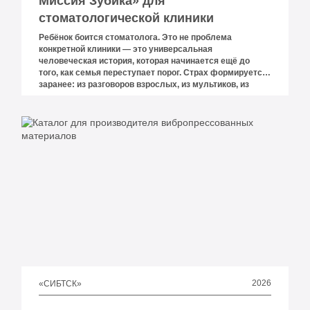
Миссия Зубика» для
стоматологической клиники
Ребёнок боится стоматолога. Это не проблема
конкретной клиники — это универсальная
человеческая история, которая начинается ещё до
того, как семья переступает порог. Страх формируется
заранее: из разговоров взрослых, из мультиков, из
чужого опыта. И никакой яркий интерьер или добрая
медсестра не отменяют тревогу, если ребёнок уже
решил, что будет страшно.
2026
«СИБТСК»