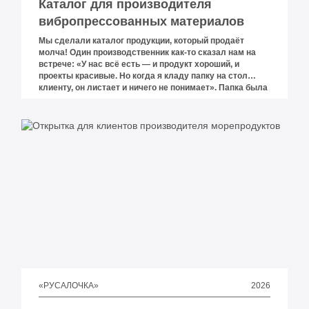
Каталог для производителя
вибропрессованных материалов
Мы сделали каталог продукции, который продаёт
молча! Один производственник как-то сказал нам на
встрече: «У нас всё есть — и продукт хороший, и
проекты красивые. Но когда я кладу папку на стол
клиенту, он листает и ничего не понимает». Папка была
набита разрозненными листами: артикулы отдельно,
фотографии отдельно, реализованные объекты —
вообще где-то в конце.
2026
«РУСАЛОЧКА»