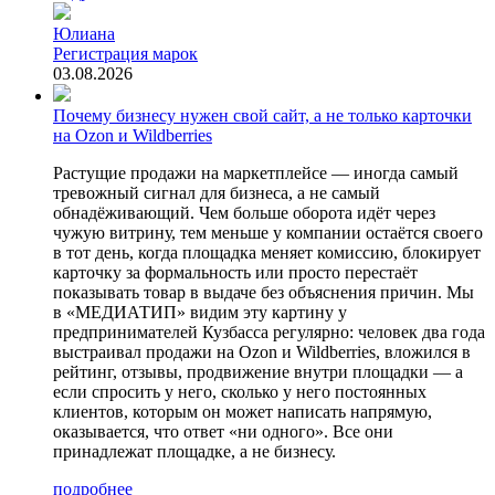
Юлиана
Регистрация марок
03.08.2026
Почему бизнесу нужен свой сайт, а не только карточки
на Ozon и Wildberries
Растущие продажи на маркетплейсе — иногда самый
тревожный сигнал для бизнеса, а не самый
обнадёживающий. Чем больше оборота идёт через
чужую витрину, тем меньше у компании остаётся своего
в тот день, когда площадка меняет комиссию, блокирует
карточку за формальность или просто перестаёт
показывать товар в выдаче без объяснения причин. Мы
в «МЕДИАТИП» видим эту картину у
предпринимателей Кузбасса регулярно: человек два года
выстраивал продажи на Ozon и Wildberries, вложился в
рейтинг, отзывы, продвижение внутри площадки — а
если спросить у него, сколько у него постоянных
клиентов, которым он может написать напрямую,
оказывается, что ответ «ни одного». Все они
принадлежат площадке, а не бизнесу.
подробнее