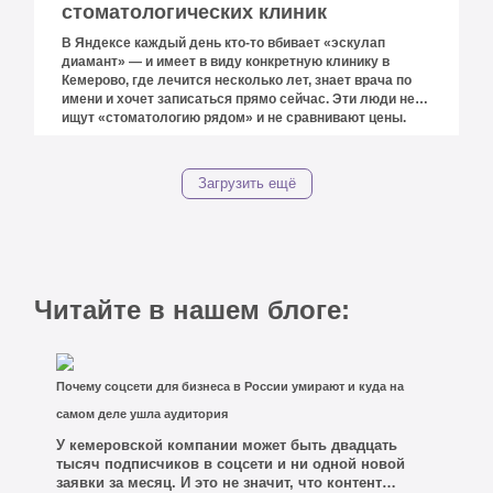
стоматологических клиник
В Яндексе каждый день кто-то вбивает «эскулап
диамант» — и имеет в виду конкретную клинику в
Кемерово, где лечится несколько лет, знает врача по
имени и хочет записаться прямо сейчас. Эти люди не
ищут «стоматологию рядом» и не сравнивают цены.
Они ищут именно это место. Вопрос был только в том,
куда они попадали после клика. Попадали — на
устаревший сайт с некорректной информацией,
Загрузить ещё
который не отражал ни реального уровня клиники, ни
её сегодняшнего прайса, ни работающих врачей. Часть
из них уходила. Не к конкурентам — просто уходила,
решив позвонить позже и не перезвонив.
Читайте в нашем блоге:
Почему соцсети для бизнеса в России умирают и куда на
самом деле ушла аудитория
У кемеровской компании может быть двадцать
тысяч подписчиков в соцсети и ни одной новой
заявки за месяц. И это не значит, что контент