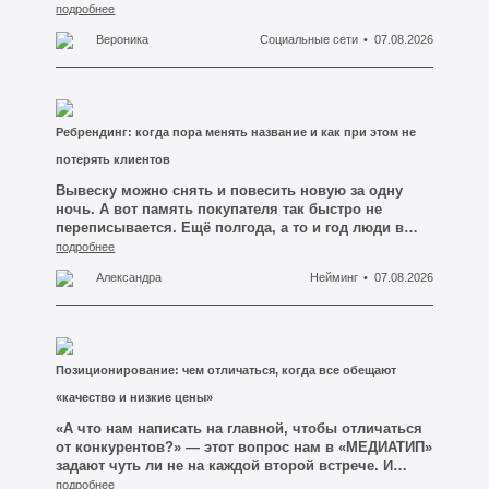
плохой, фотограф слабый или посты выходят
подробнее
слишком редко. Это значит, что подписчики давно
Вероника
Социальные сети
07.08.2026
перестали быть покупателями — просто никто не
сказал об этом вслух.
Ребрендинг: когда пора менять название и как при этом не
потерять клиентов
Вывеску можно снять и повесить новую за одну
ночь. А вот память покупателя так быстро не
переписывается. Ещё полгода, а то и год люди в
Кемерово будут искать вас по старому имени,
подробнее
заходить на старый профиль в соцсети, доставать
Александра
Нейминг
07.08.2026
визитку из кошелька и звонить по номеру, который
вы давно сменили в шапке сайта.
Позиционирование: чем отличаться, когда все обещают
«качество и низкие цены»
«А что нам написать на главной, чтобы отличаться
от конкурентов?» — этот вопрос нам в «МЕДИАТИП»
задают чуть ли не на каждой второй встрече. И
почти всегда человек уже знает, каким должен быть
подробнее