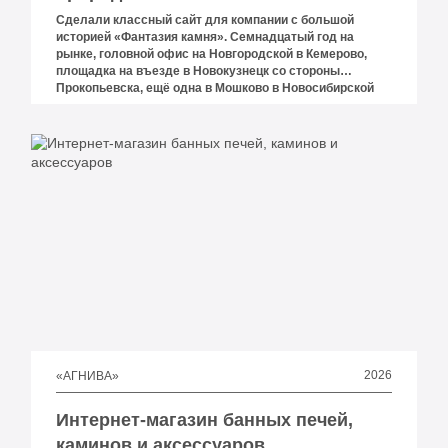
Сделали классный сайт для компании с большой
историей «Фантазия камня». Семнадцатый год на
рынке, головной офис на Новгородской в Кемерово,
площадка на въезде в Новокузнецк со стороны
Прокопьевска, ещё одна в Мошково в Новосибирской
области, выставочный стенд с доставкой в Томске.
Свыше пятисот видов природного камня в каталоге,
сланец и песчаник с собственных и партнёрских
карьеров Сибири.
2026
«АГНИВА»
Интернет-магазин банных печей,
каминов и аксессуаров