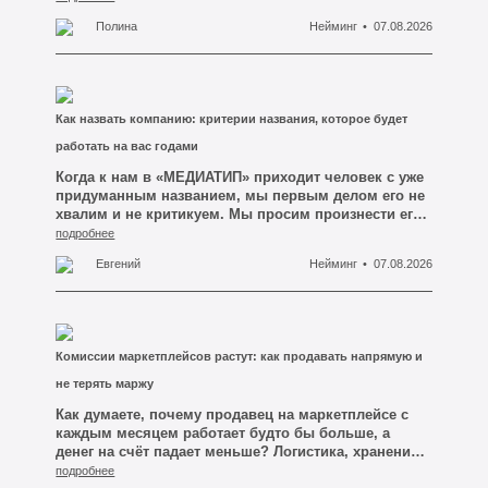
ответ. Он ждёт, что мы предложим красивую
Полина
Нейминг
07.08.2026
формулировку про качество, индивидуальный
подход и низкие цены — что-нибудь, что можно
вынести крупными буквами на первый экран сайта.
Мы обычно отвечаем не сразу. Сначала просим
открыть три сайта ближайших конкурентов в
Как назвать компанию: критерии названия, которое будет
Кемерово. И через минуту человек сам всё видит:
там написано ровно то же самое, слово в слово.
работать на вас годами
Когда к нам в «МЕДИАТИП» приходит человек с уже
придуманным названием, мы первым делом его не
хвалим и не критикуем. Мы просим произнести его
вслух и тут же, не глядя, записать на слух — так, как
подробнее
записал бы обычный клиент, услышавший имя по
Евгений
Нейминг
07.08.2026
телефону. И вот на этом простом действии
половина красивых названий рассыпается. Человек
говорит «СтройГарантПлюс», а на бумаге у него
выходит «Строй Гарант плюс», потом «СтройГрант»,
а к третьему разу он уже сам не уверен, где там что.
Комиссии маркетплейсов растут: как продавать напрямую и
Название вроде есть, а передать его другому
человеку без ошибки невозможно.
не терять маржу
Как думаете, почему продавец на маркетплейсе с
каждым месяцем работает будто бы больше, а
денег на счёт падает меньше? Логистика, хранение,
реклама внутри площадки, комиссия за категорию
подробнее