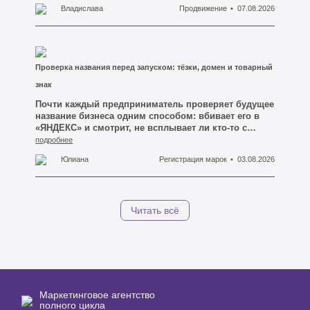
— каждая строчка в отчёте маркетплейса
Владислава
Продвижение
07.08.2026
откусывает свой кусок, и вроде бы ни одна из них
не выглядит критичной. А потом смотришь на
итоговую маржу и понимаешь: ты почти работаешь
на площадку, а не на себя.
Проверка названия перед запуском: тёзки, домен и товарный
знак
Почти каждый предприниматель проверяет будущее
название бизнеса одним способом: вбивает его в
«ЯНДЕКС» и смотрит, не всплывает ли кто-то с
таким же именем на первой странице. Если чужих
подробнее
сайтов не видно — имя объявляется свободным, и
Юлиана
Регистрация марок
03.08.2026
человек идёт заказывать логотип, вывеску и сайт.
Это и есть первая ошибка, из-за которой потом
приходится всё переделывать.
Читать всё
Маркетинговое агентство
полного цикла