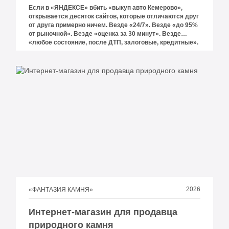
Если в «ЯНДЕКСЕ» вбить «выкуп авто Кемерово»,
открывается десяток сайтов, которые отличаются друг
от друга примерно ничем. Везде «24/7». Везде «до 95%
от рыночной». Везде «оценка за 30 минут». Везде
«любое состояние, после ДТП, залоговые, кредитные».
Везде красный или чёрный фон и одна и та же
стоковая фотография рукопожатия на фоне капота.
Клиент, которому срочно нужно продать машину,
листает эту выдачу и не видит ни одного отличия —
кроме номера телефона.
2026
«ФАНТАЗИЯ КАМНЯ»
Интернет-магазин для продавца
природного камня