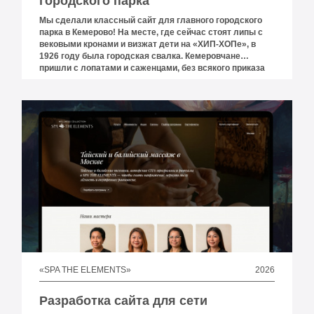
городского парка
Мы сделали классный сайт для главного городского
парка в Кемерово! На месте, где сейчас стоят липы с
вековыми кронами и визжат дети на «ХИП-ХОПе», в
1926 году была городская свалка. Кемеровчане
пришли с лопатами и саженцами, без всякого приказа
сверху — просто потому что хотели, чтобы здесь был
парк. Сто лет спустя «ПАРК ЧУДЕС» принимает больше
восьмисот тысяч гостей за сезон и носит негласный
титул лучшего парка за Уралом. И вот этому месту — с
его архивными фотографиями, Мамонтёнком Димой,
послевоенными аллеями и аттракционами для трёх
поколений одной семьи — долгое время не хватало
сайта, который рассказывал бы о нём по-человечески.
2026
«SPA THE ELEMENTS»
Разработка сайта для сети