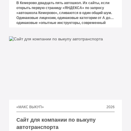
В Кемерово двадцать пять автошкол. Их сайты, если
открыть первую страницу «ЯНДЕКСА» по запросу
«автошкола Кемерово», сливаются в один общий шум.
Одинаковые лицензии, одинаковые категории от А до Е,
одинаковые «опытные инструкторы, современный
автопарк, помощь в сдаче экзамена в ГИБДД». В одном
месте цена 22 тысячи, в другом — 62 тысячи, при этом
объяснить разницу словами почти никто не берётся.
2026
«МАКС ВЫКУП»
Сайт для компании по выкупу
автотранспорта