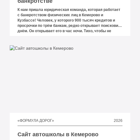
банкротстве
К нам пришла юридическая команда, которая работает
с банкротством физических лиц в Кемерово и
Кузбассе! Человек, у которого 900 тысяч кредитов и
просрочки по трём банкам, редко открывает поисковик
днём. Он открывает его в час ночи. Тихо, чтобы не
разбудить жену, включает телефон и вбивает в
«ЯНДЕКС» «банкротство физических лиц Кемерово».
Дальше идут десять вкладок подряд, и в них написано
ровно одно и то же. «Спишем все долги под ключ».
«Сохраним имущество». «Оплата в рассрочку от 8960
рублей в месяц». «Более 350 000 клиентов по всей
России».
2026
«ФОРМУЛА ДОРОГ»
Сайт автошколы в Кемерово