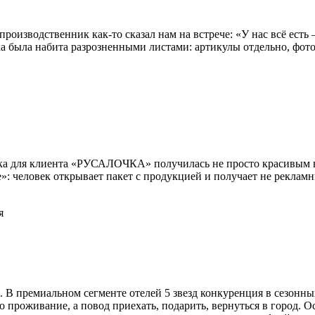
роизводственник как-то сказал нам на встрече: «У нас всё есть
пка была набита разрозненными листами: артикулы отдельно, фо
ка для клиента «РУСАЛОЧКА» получилась не просто красивым 
»: человек открывает пакет с продукцией и получает не рекламн
премиальном сегменте отелей 5 звезд конкуренция в сезонных
 проживание, а повод приехать, подарить, вернуться в город. Ос