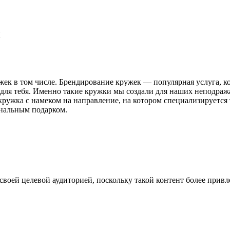
и
жек в том числе. Брендирование кружек — популярная услуга, ко
но для тебя. Именно такие кружки мы создали для наших непод
ружка с намеком на направление, на котором специализируется 
нальным подарком.
воей целевой аудиторией, поскольку такой контент более привле