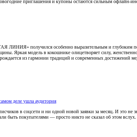
новогодние приглашения и купоны остаются сильным офлайн-инст
ОТАЯ ЛИНИЯ» получился особенно выразительным и глубоким п
ины. Яркая модель в кокошнике олицетворяет силу, женственнос
ки рождается из гармонии традиций и современных достижений м
самом деле ушла аудитория
счиков в соцсети и ни одной новой заявки за месяц. И это не з
али быть покупателями — просто никто не сказал об этом вслух.