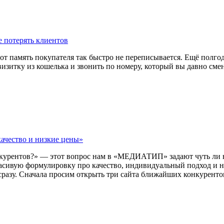
е потерять клиентов
т память покупателя так быстро не переписывается. Ещё полгода
визитку из кошелька и звонить по номеру, который вы давно сме
качество и низкие цены»
нкурентов?» — этот вопрос нам в «МЕДИАТИП» задают чуть ли не
расивую формулировку про качество, индивидуальный подход и 
разу. Сначала просим открыть три сайта ближайших конкурентов