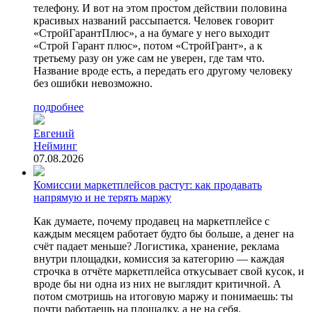
телефону. И вот на этом простом действии половина
красивых названий рассыпается. Человек говорит
«СтройГарантПлюс», а на бумаге у него выходит
«Строй Гарант плюс», потом «СтройГрант», а к
третьему разу он уже сам не уверен, где там что.
Название вроде есть, а передать его другому человеку
без ошибки невозможно.
подробнее
Евгений
Нейминг
07.08.2026
Комиссии маркетплейсов растут: как продавать
напрямую и не терять маржу
Как думаете, почему продавец на маркетплейсе с
каждым месяцем работает будто бы больше, а денег на
счёт падает меньше? Логистика, хранение, реклама
внутри площадки, комиссия за категорию — каждая
строчка в отчёте маркетплейса откусывает свой кусок, и
вроде бы ни одна из них не выглядит критичной. А
потом смотришь на итоговую маржу и понимаешь: ты
почти работаешь на площадку, а не на себя.