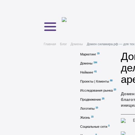
Главная
Блог
Домены
Домен силамира.рф — для тех 
До
15
Маркетинг
194
Домены
де
61
Нейминг
ар
88
Проекты | Клиенты
23
Исследования рынка
Домен
25
благо
Продвижение
иници
10
Логотипы
15
Жизнь
3
Социальные сети
5