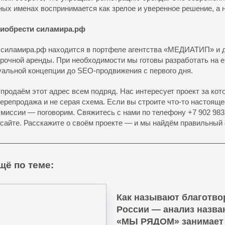
ых именах воспринимается как зрелое и уверенное решение, а н
риобрести силамира.рф
 силамира.рф находится в портфеле агентства «МЕДИАТИП» и д
рочной аренды. При необходимости мы готовы разработать на е
уальной концепции до SEO-продвижения с первого дня.
продаём этот адрес всем подряд. Нас интересует проект за кот
ерепродажа и не серая схема. Если вы строите что-то настояще
миссии — поговорим. Свяжитесь с нами по телефону +7 902 983
 сайте. Расскажите о своём проекте — и мы найдём правильный
щё по теме:
Как называют благотв
России — анализ назва
«МЫ РЯДОМ» занимает 