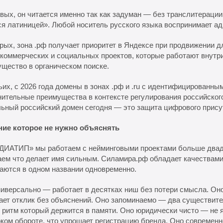
вых, он читается именно так как задуман — без транслитерации,
я латиницей». Любой носитель русского языка воспринимает ад
рых, зона .рф получает приоритет в Яндексе при продвижении д
коммерческих и социальных проектов, которые работают внутри
щество в органическом поиске.
ьих, с 2026 года домены в зонах .рф и .ru с идентифицированн
ительные преимущества в контексте регулирования российского
ьный российский домен сегодня — это защита цифрового присут
ние которое не нужно объяснять
ДИАТИП» мы работаем с нейминговыми проектами больше двад
ем что делает имя сильным. Силамира.рф обладает качествами
аются в одном названии одновременно.
иверсально — работает в десятках ниш без потери смысла. О
ет отклик без объяснений. Оно запоминаемо — два существите
 ритм который держится в памяти. Оно юридически чисто — не 
ком обороте, что упрощает регистрацию бренда. Оно современ