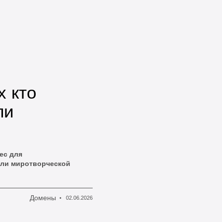
х кто
ли
ес для
 или миротворческой
Домены
02.06.2026