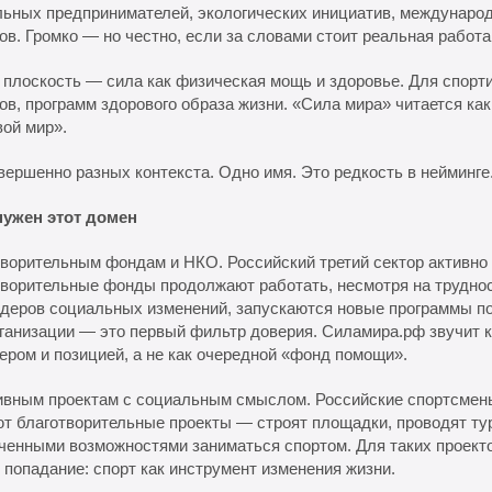
льных предпринимателей, экологических инициатив, междунаро
ов. Громко — но честно, если за словами стоит реальная работа
 плоскость — сила как физическая мощь и здоровье. Для спорт
ов, программ здорового образа жизни. «Сила мира» читается ка
вой мир».
вершенно разных контекста. Одно имя. Это редкость в нейминге
нужен этот домен
ворительным фондам и НКО. Российский третий сектор активно 
творительные фонды продолжают работать, несмотря на трудно
деров социальных изменений, запускаются новые программы по
ганизации — это первый фильтр доверия. Силамира.рф звучит к
ером и позицией, а не как очередной «фонд помощи».
ивным проектам с социальным смыслом. Российские спортсмены
т благотворительные проекты — строят площадки, проводят ту
ченными возможностями заниматься спортом. Для таких проект
 попадание: спорт как инструмент изменения жизни.