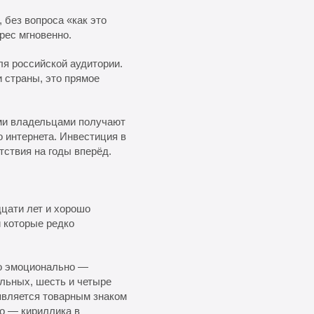
 без вопроса «как это
рес мгновенно.
ля российской аудитории.
 страны, это прямое
ыми владельцами получают
 интернета. Инвестиция в
ствия на годы вперёд.
цати лет и хорошо
 которые редко
но эмоционально —
льных, шесть и четыре
является товарным знаком
но — кириллика в