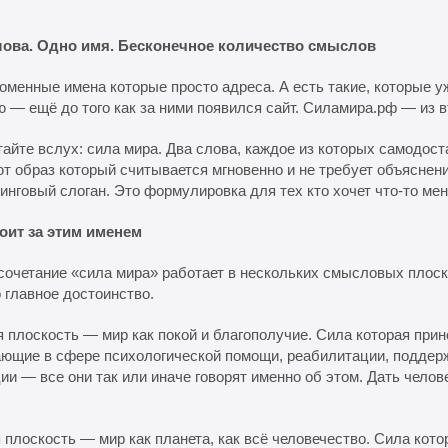
лова. Одно имя. Бесконечное количество смыслов
оменные имена которые просто адреса. А есть такие, которые у
 — ещё до того как за ними появился сайт. Силамира.рф — из в
айте вслух: сила мира. Два слова, каждое из которых самодост
т образ который считывается мгновенно и не требует объяснени
инговый слоган. Это формулировка для тех кто хочет что-то мен
тоит за этим именем
очетание «сила мира» работает в нескольких смысловых плос
о главное достоинство.
 плоскость — мир как покой и благополучие. Сила которая прин
ющие в сфере психологической помощи, реабилитации, поддер
ии — все они так или иначе говорят именно об этом. Дать челов
 плоскость — мир как планета, как всё человечество. Сила кото