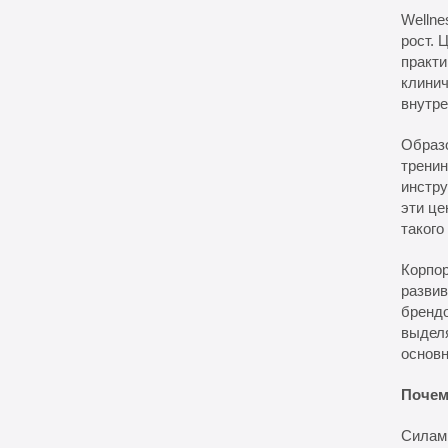
Wellne
рост. 
практи
клинич
внутре
Образо
тренин
инстру
эти це
такого
Корпор
развив
бренд
выделя
основн
Почем
Силами