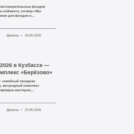
благотворительных фондов
пы нейминга, почему «Мы
ание для фондов и
мырядом.рф — премиальный
Домены
29.05.2026
2026 в Кузбассе —
омплекс «Берёзово»
— семейный праздник
я, загородный комплекс
 ярмарка мастеров,
тор — Алина Бирюкова,
Домены
23.05.2026