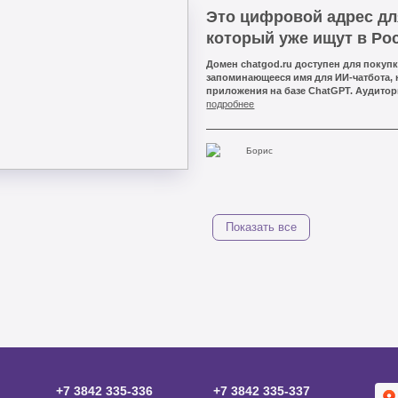
Это цифровой адрес дл
который уже ищут в Ро
Домен
chatgod.ru
доступен для покупк
запоминающееся имя для ИИ-чатбота, 
приложения на базе ChatGPT. Аудитор
занять адрес.
подробнее
Борис
Показать все
+7 3842 335‑336
+7 3842 335‑337