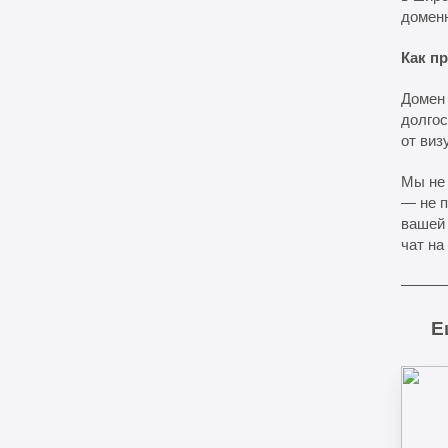
доменн
Как п
Домен
долгос
от виз
Мы не 
— не п
вашей 
чат на
Е