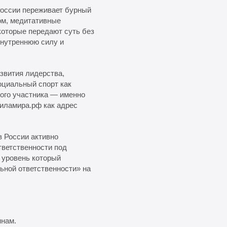
России переживает бурный
ом, медитативные
которые передают суть без
внутреннюю силу и
звития лидерства,
оциальный спорт как
дого участника — именно
Силамира.рф как адрес
в России активно
тветственности под
 уровень который
ьной ответственности» на
инам.