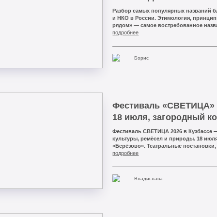
Разбор самых популярных названий 
и НКО в России. Этимология, принци
рядом» — самое востребованное назв
реабилитационных центров. Домен 
подробнее
адрес агентства «МЕДИАТИП».
Борис
Фестиваль «СВЕТИЦА» 
18 июля, загородный к
Фестиваль СВЕТИЦА 2026 в Кузбассе 
культуры, ремёсел и природы. 18 июл
«Берёзово». Театральные постановки,
славянские игры, хоровод. Организа
подробнее
Кемерово.
Владислава