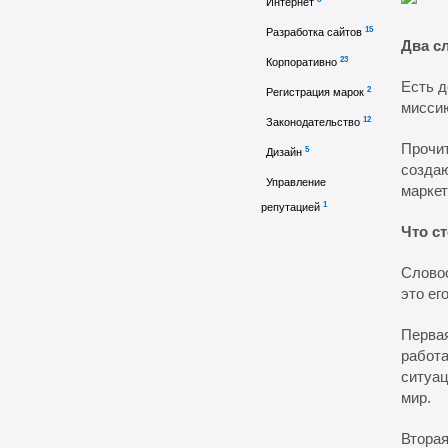
Интернет
15
Разработка сайтов
Два с
23
Корпоративно
Есть д
2
Регистрация марок
миссию
12
Законодательство
Прочит
5
Дизайн
создаю
Управление
маркет
1
репутацией
Что с
Словос
это ег
Первая
работа
ситуац
мир.
Вторая