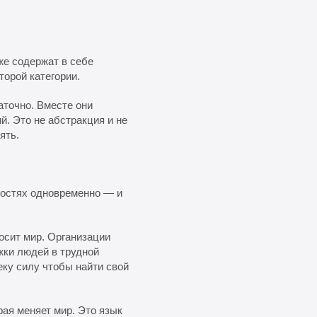
же содержат в себе
торой категории.
аточно. Вместе они
й. Это не абстракция и не
ять.
костях одновременно — и
осит мир. Организации
жки людей в трудной
еку силу чтобы найти свой
рая меняет мир. Это язык