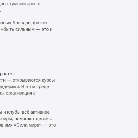
дных гуманитарных
.
ивных брендов, фитнес-
к «быть сильным — это и
.
растёт.
сти — открываются курсы
ддержки. В этой среде
ак организация с
 и клубы всё активнее
рниры, помогают детям с
ов имя «Сила мира» — это