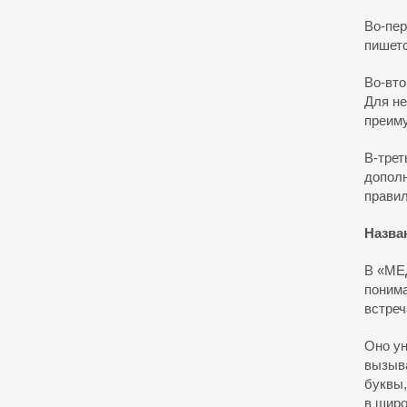
Во-пер
пишетс
Во-вто
Для не
преиму
В-трет
дополн
правил
Назва
В «МЕ
понима
встреч
Оно ун
вызыва
буквы,
в широ