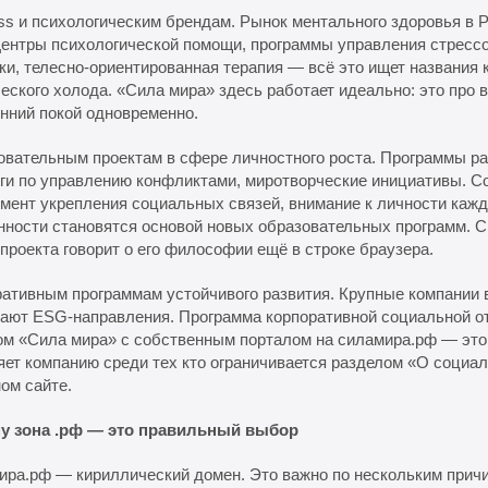
ss и психологическим брендам. Рынок ментального здоровья в 
Центры психологической помощи, программы управления стресс
ки, телесно-ориентированная терапия — всё это ищет названия 
еского холода. «Сила мира» здесь работает идеально: это про 
нний покой одновременно.
вательным проектам в сфере личностного роста. Программы ра
ги по управлению конфликтами, миротворческие инициативы. С
мент укрепления социальных связей, внимание к личности каж
нности становятся основой новых образовательных программ. 
 проекта говорит о его философии ещё в строке браузера.
ативным программам устойчивого развития. Крупные компании 
ают ESG-направления. Программа корпоративной социальной о
ом «Сила мира» с собственным порталом на силамира.рф — это
ет компанию среди тех кто ограничивается разделом «О социал
ом сайте.
у зона .рф — это правильный выбор
ра.рф — кириллический домен. Это важно по нескольким прич