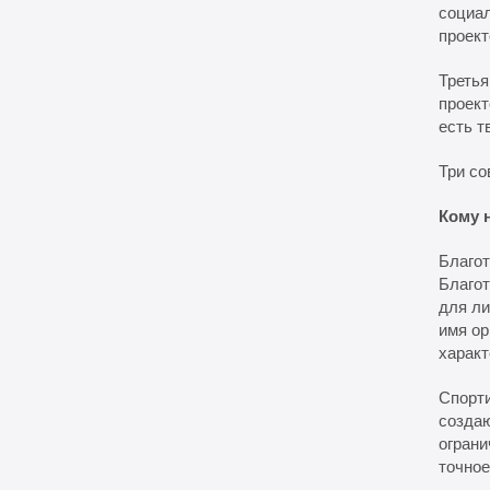
социа
проект
Третья
проект
есть т
Три со
Кому 
Благот
Благо
для ли
имя ор
характ
Спорт
создаю
ограни
точное