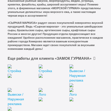
изысканные рыбные закуски, морепродукты, мидии, устрицы,
креветки, фишболы, крабы, широкий ассортимент икры! Помимо
этого, в фирменных магазинах «МОРСКОЙ ГУРМАН» представлены
уникальные деликатесы: икра морского ежа, а также настоящая
черная икра в ассортименте!
«СЫРНАЯ МАРКИЗА» радует своих покупателей невероятно вкусной
продукцией. Ведь «Сырная маркиза» - это уникальные швейцарские
сыры, бразильские сыры, аргетинские сыры, крафтовые сыры
России и многое другое! Продукция отдела предвосхищает все
ожидания! Удобное расположение магазинов, практически в каждом
районе города Кемерово является важным конкурентным
преимуществом. Магазин ждет своих покупателей за вкусными
новинками каждый день!
Еще работы для клиента «ЗАМОК ГУРМАНА»
Стройка
Стройка
Вывески /
Наружная
реклама
Вывески /
Лого
Лого
Наружная
реклама