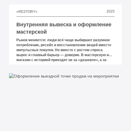
2025
«RESTORY»
Внутренняя вывеска и оформление
мастерской
Рынок меняется: люди всё чаще выбирают разумное
потребление, ресейл и восстановление вещей вместо
импульсных покупок. Но вместе с ростом спроса
вырос и главный барьер — доверие. В мастерскую или
магазин с историей приходят не за «дешевле», а за
ощущением вкуса, аккуратности, статуса и честного
сервиса. И здесь первое касание решает всё: вывеска,
свет, входная группа и визуальный порядок внутри.