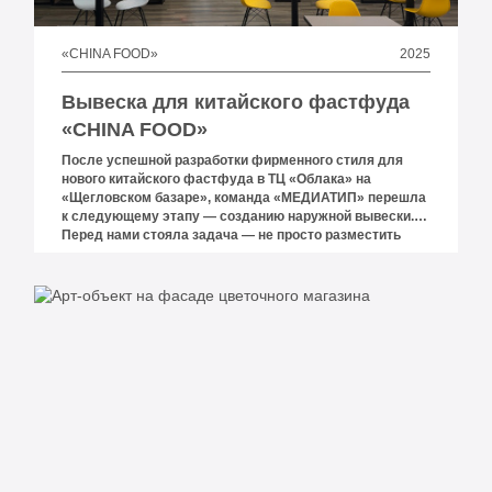
2025
«CHINA FOOD»
Вывеска для китайского фастфуда
«CHINA FOOD»
После успешной разработки фирменного стиля для
нового китайского фастфуда в ТЦ «Облака» на
«Щегловском базаре», команда «МЕДИАТИП» перешла
к следующему этапу — созданию наружной вывески.
Перед нами стояла задача — не просто разместить
название, а сделать полноценную конструкцию,
которая будет работать как навигация, реклама и
визуальный маркер бренда.