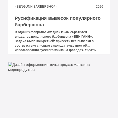
2026
«BENGUNN BARBERSHOP»
Русификация вывесок популярного
барбершопа
В один из февральских дней к нам обратился
владелец популярного барбершопа «БЕН ГАНН».
Задача была конкретной: привести все вывески в
соответствие с новым законодательством об
использовании русского языка на фасадах. Убрать
BARBER SHOP, убрать всё иностранное — и сделать
это так, чтобы заведение не потеряло свой характер. С
2023 года российское законодательство обязывает
организации использовать русский язык в наружной
рекламе и на вывесках.