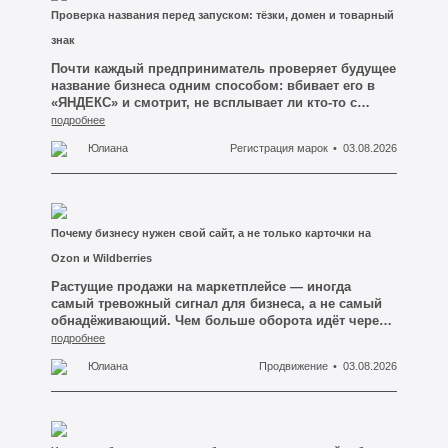
Проверка названия перед запуском: тёзки, домен и товарный
знак
Почти каждый предприниматель проверяет будущее
название бизнеса одним способом: вбивает его в
«ЯНДЕКС» и смотрит, не всплывает ли кто-то с
таким же именем на первой странице. Если чужих
подробнее
сайтов не видно — имя объявляется свободным, и
Юлиана
Регистрация марок
03.08.2026
человек идёт заказывать логотип, вывеску и сайт.
Это и есть первая ошибка, из-за которой потом
приходится всё переделывать.
Почему бизнесу нужен свой сайт, а не только карточки на
Ozon и Wildberries
Растущие продажи на маркетплейсе — иногда
самый тревожный сигнал для бизнеса, а не самый
обнадёживающий. Чем больше оборота идёт через
чужую витрину, тем меньше у компании остаётся
подробнее
своего в тот день, когда площадка меняет
Юлиана
Продвижение
03.08.2026
комиссию, блокирует карточку за формальность
или просто перестаёт показывать товар в выдаче
без объяснения причин. Мы в «МЕДИАТИП» видим
эту картину у предпринимателей Кузбасса
регулярно: человек два года выстраивал продажи