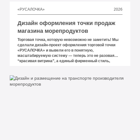
2026
«РУСАЛОЧКА»
Дизайн оформления точки продаж
магазина морепродуктов
Торговая точка, которую невозможно не заметить! Мы
сделали дизайн-проект оформления торговой точки
«РУСАЛОЧКА» и вывели его в понятную,
масштабируемую систему — теперь это не разовая
“красивая витрина”, а единый фирменный стиль,
который пойдёт в серию на все филиалы. Визуально
он сразу считывается: морская палитра, ритм волн,
крупные бренд-зоны, аккуратные акценты, понятная
навигация и связка офлайн-точки с онлайн через
RUSALOCHKA.ONLINE и QR-код.