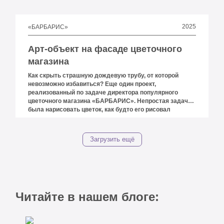
2025
«БАРБАРИС»
Арт-объект на фасаде цветочного
магазина
Как скрыть страшную дождевую трубу, от которой
невозможно избавиться? Еще один проект,
реализованный по задаче директора популярного
цветочного магазина «БАРБАРИС». Непростая задача
была нарисовать цветок, как будто его рисовал
ребенок из параллельной вселенной. С логикой,
стилем, подачей, углами, обводкой, отступами и
прочим разобрались, получился шедевр.
Загрузить ещё
Читайте в нашем блоге: