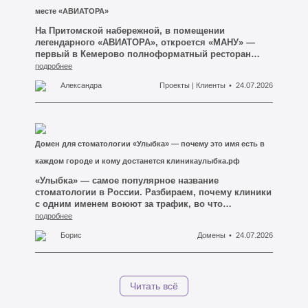
месте «АВИАТОРА»
На Притомской набережной, в помещении
легендарного «АВИАТОРА», откроется «МАНУ» —
первый в Кемерово полноформатный ресторан
турецкой кухни. Владелец — ресторатор Одилжон
подробнее
Коблиев, создатель комплекса «ИМПЕРИЯ».
Александра
Проекты | Клиенты
24.07.2026
Рассказываем детали и угадываем домен.
Домен для стоматологии «Улыбка» — почему это имя есть в
каждом городе и кому достанется клиникаулыбка.рф
«Улыбка» — самое популярное название
стоматологии в России. Разбираем, почему клиники
с одним именем воюют за трафик, во что
превращаются их доменные адреса и что даёт
подробнее
домен клиникаулыбка.рф.
Борис
Домены
24.07.2026
Читать всё