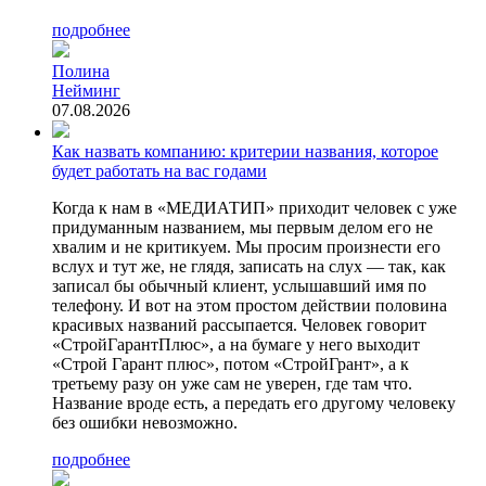
подробнее
Полина
Нейминг
07.08.2026
Как назвать компанию: критерии названия, которое
будет работать на вас годами
Когда к нам в «МЕДИАТИП» приходит человек с уже
придуманным названием, мы первым делом его не
хвалим и не критикуем. Мы просим произнести его
вслух и тут же, не глядя, записать на слух — так, как
записал бы обычный клиент, услышавший имя по
телефону. И вот на этом простом действии половина
красивых названий рассыпается. Человек говорит
«СтройГарантПлюс», а на бумаге у него выходит
«Строй Гарант плюс», потом «СтройГрант», а к
третьему разу он уже сам не уверен, где там что.
Название вроде есть, а передать его другому человеку
без ошибки невозможно.
подробнее