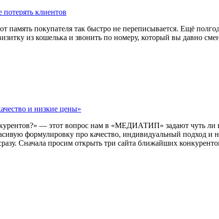
е потерять клиентов
т память покупателя так быстро не переписывается. Ещё полгода
визитку из кошелька и звонить по номеру, который вы давно сме
качество и низкие цены»
нкурентов?» — этот вопрос нам в «МЕДИАТИП» задают чуть ли не
расивую формулировку про качество, индивидуальный подход и 
разу. Сначала просим открыть три сайта ближайших конкурентов