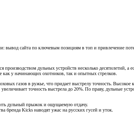
ели: вывод сайта по ключевым позициям в топ и привлечение по
я производством дульных устройств несколько десятилетий, а ес
 как у начинающих охотников, так и опытных стрелков.
оховых газов в ружье, что придает выстрелу точность. Высокое 
 увеличивает точность выстрела до 20%. По праву, дульные уст
шить дульный прыжок и ощущаемую отдачу.
 бренда Kicks наводят ужас на русских гусей и уток.