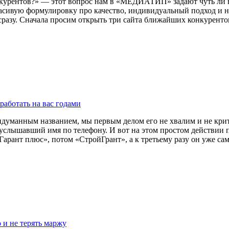
нкурентов?» — этот вопрос нам в «МЕДИАТИП» задают чуть ли не
расивую формулировку про качество, индивидуальный подход и 
разу. Сначала просим открыть три сайта ближайших конкурентов
работать на вас годами
уманным названием, мы первым делом его не хвалим и не критик
, услышавший имя по телефону. И вот на этом простом действии 
рант плюс», потом «СтройГрант», а к третьему разу он уже сам не
 и не терять маржу