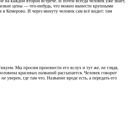
 на каждой второй встрече. И почти всегда человек уже знает,
низкие цены — что-нибудь, что можно вынести крупными
 в Кемерово. И через минуту человек сам всё видит: там
уем. Мы просим произнести его вслух и тут же, не глядя,
половина красивых названий рассыпается. Человек говорит
 уверен, где там что. Название вроде есть, а передать его