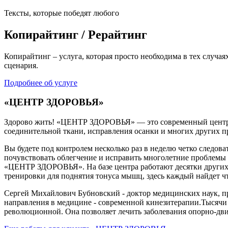
Тексты, которые победят любого
Копирайтинг / Рерайтинг
Копирайтинг – услуга, которая просто необходима в тех случая
сценария.
Подробнее об услуге
«ЦЕНТР ЗДОРОВЬЯ»
Здорово жить! «ЦЕНТР ЗДОРОВЬЯ» — это современный центр дл
соединительной ткани, исправления осанки и многих других п
Вы будете под контролем несколько раз в неделю четко следов
почувствовать облегчение и исправить многолетние проблемы б
«ЦЕНТР ЗДОРОВЬЯ». На базе центра работают десятки других н
тренировки для поднятия тонуса мышц, здесь каждый найдет чт
Сергей Михайлович Бубновский - доктор медицинских наук, п
направления в медицине - современной кинезитерапии.Тысячи 
революционной. Она позволяет лечить заболевания опорно-двиг