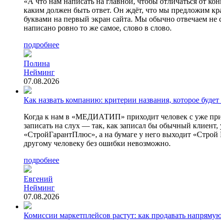
«А что нам написать на главной, чтобы отличаться от ко
каким должен быть ответ. Он ждёт, что мы предложим к
буквами на первый экран сайта. Мы обычно отвечаем не с
написано ровно то же самое, слово в слово.
подробнее
Полина
Нейминг
07.08.2026
Как назвать компанию: критерии названия, которое будет 
Когда к нам в «МЕДИАТИП» приходит человек с уже прид
записать на слух — так, как записал бы обычный клиент
«СтройГарантПлюс», а на бумаге у него выходит «Строй Га
другому человеку без ошибки невозможно.
подробнее
Евгений
Нейминг
07.08.2026
Комиссии маркетплейсов растут: как продавать напрямую