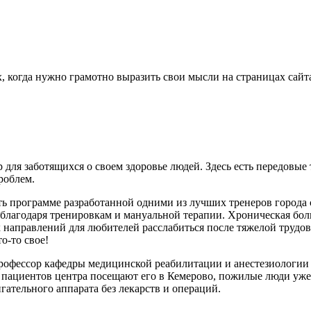
х, когда нужно грамотно выразить свои мысли на страницах сайта
я заботящихся о своем здоровье людей. Здесь есть передовые
роблем.
ать программе разработанной одними из лучших тренеров города
лагодаря тренировкам и мануальной терапии. Хроническая боль 
аправлений для любителей расслабиться после тяжелой трудово
о-то свое!
рофессор кафедры медицинской реабилитации и анестезиологии 
пациентов центра посещают его в Кемерово, пожилые люди уже 
ательного аппарата без лекарств и операций.