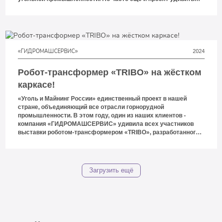
чем-то и в этот раз мы превзошли все ожидания.
Супердетализированная фигура черного Арнольда
Шварценеггера, который своим большим и мощным отбойным
молотком ломает каменный уголь на разрезе или в шахте
Кузбасса.
«ГИДРОМАШСЕРВИС»
2024
Робот-трансформер «TRIBO» на жёстком
каркасе!
«Уголь и Майнинг России» единственный проект в нашей
стране, объединяющий все отрасли горнорудной
промышленности. В этом году, один из наших клиентов -
компания «ГИДРОМАШСЕРВИС» удивила всех участников
выставки роботом-трансформером «TRIBO», разработанного с
применением уникальных 3D технологий.
Загрузить ещё