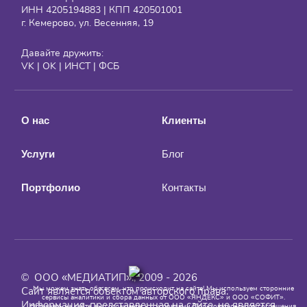
ИНН 4205194883 | КПП 420501001
г. Кемерово, ул. Весенняя, 19
Давайте дружить:
VK
|
OK
|
ИНСТ
|
ФСБ
О нас
Клиенты
Услуги
Блог
Портфолио
Контакты
© ООО «МЕДИАТИП»., 2009 - 2026
Мы можем знать обо всем, что происходит на сайте! Мы используем сторонние
Сайт является объектом авторского права.
сервисы аналитики и сбора данных от ООО «ЯНДЕКС» и ООО «СОФИТ».
Информация, представленная на сайте, не является
Оставаясь на сайте, вы соглашаетесь с условиями
Пользовательского соглашения