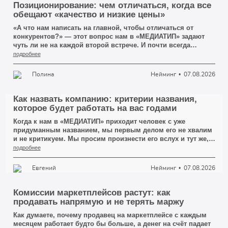
Позиционирование: чем отличаться, когда все
обещают «качество и низкие цены»
«А что нам написать на главной, чтобы отличаться от
конкурентов?» — этот вопрос нам в «МЕДИАТИП» задают
чуть ли не на каждой второй встрече. И почти всегда
человек уже знает, каким должен быть ответ. Он ждёт, что
подробнее
мы предложим красивую формулировку про качество,
индивидуальный подход и низкие цены — что-нибудь, что
Полина
Нейминг
07.08.2026
можно вынести крупными буквами на первый экран сайта.
Мы обычно отвечаем не сразу. Сначала просим открыть
три сайта ближайших конкурентов в Кемерово. И через
Как назвать компанию: критерии названия,
минуту человек сам всё видит: там написано ровно то же
которое будет работать на вас годами
самое, слово в слово.
Когда к нам в «МЕДИАТИП» приходит человек с уже
придуманным названием, мы первым делом его не хвалим
и не критикуем. Мы просим произнести его вслух и тут же,
не глядя, записать на слух — так, как записал бы обычный
подробнее
клиент, услышавший имя по телефону. И вот на этом
простом действии половина красивых названий
Евгений
Нейминг
07.08.2026
рассыпается. Человек говорит «СтройГарантПлюс», а на
бумаге у него выходит «Строй Гарант плюс», потом
«СтройГрант», а к третьему разу он уже сам не уверен, где
Комиссии маркетплейсов растут: как
там что. Название вроде есть, а передать его другому
продавать напрямую и не терять маржу
человеку без ошибки невозможно.
Как думаете, почему продавец на маркетплейсе с каждым
месяцем работает будто бы больше, а денег на счёт падает