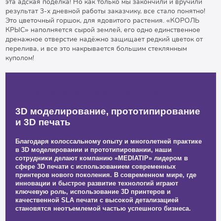
эта адская поделка! Но как только мы закончили и вручили
результат 3-х дневной работы заказчику, все стало понятно!
Это цветочный горшок, для ядовитого растения. «КОРОЛЬ
КРЫС» наполняется сырой землей, его одно единственное
дренажное отверстие надёжно защищает редкий цветок от
перелива, и все это накрывается большим стеклянным
куполом!
От картинки, до прикосновения кончиками пальцев
3D моделирование, прототипирование
и 3D печать
Благодаря колоссальному опыту и многолетней практике
в 3D моделировании и прототипировании, наши
сотрудники делают компанию «MEDIATIP» лидером в
сфере 3D печати с использованием современных
принтеров нового поколения. В современном мире, где
инновации и быстрое развитие технологий играют
ключевую роль, использование 3D принтеров и
качественной SLA печати с высокой детализацией
становятся неотъемлемой частью успешного бизнеса.