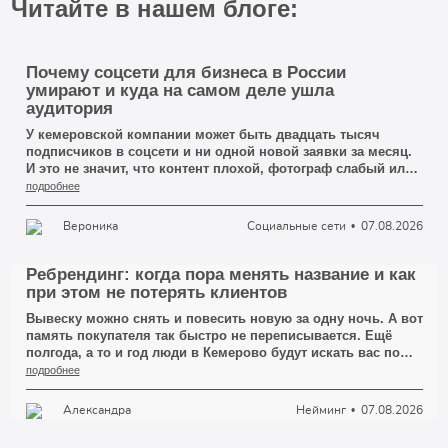
Читайте в нашем блоге:
Почему соцсети для бизнеса в России
умирают и куда на самом деле ушла
аудитория
У кемеровской компании может быть двадцать тысяч
подписчиков в соцсети и ни одной новой заявки за месяц.
И это не значит, что контент плохой, фотограф слабый или
посты выходят слишком редко. Это значит, что подписчики
подробнее
давно перестали быть покупателями — просто никто не
сказал об этом вслух.
Вероника
Социальные сети
07.08.2026
Ребрендинг: когда пора менять название и как
при этом не потерять клиентов
Вывеску можно снять и повесить новую за одну ночь. А вот
память покупателя так быстро не переписывается. Ещё
полгода, а то и год люди в Кемерово будут искать вас по
старому имени, заходить на старый профиль в соцсети,
подробнее
доставать визитку из кошелька и звонить по номеру,
который вы давно сменили в шапке сайта.
Александра
Нейминг
07.08.2026