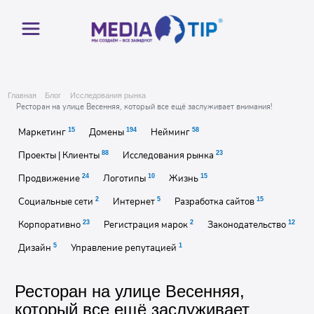
Главная
Блог
Исследования рынка
Ресторан на улице Весенняя, который все ещё заслуживает внимания!
15
194
58
Маркетинг
Домены
Нейминг
88
23
Проекты | Клиенты
Исследования рынка
24
10
15
Продвижение
Логотипы
Жизнь
2
5
15
Социальные сети
Интернет
Разработка сайтов
23
2
12
Корпоративно
Регистрация марок
Законодательство
5
1
Дизайн
Управление репутацией
Ресторан на улице Весенняя,
который все ещё заслуживает