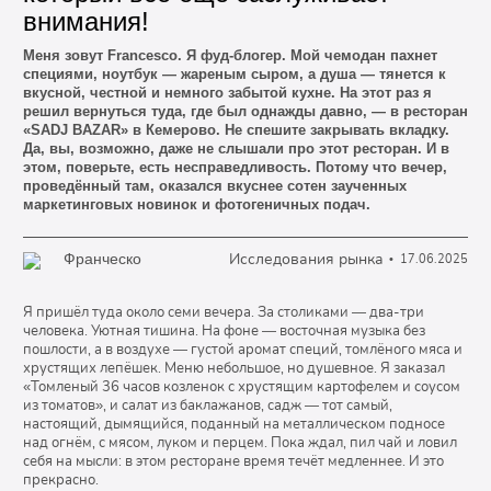
внимания!
Меня зовут Francesco. Я фуд-блогер. Мой чемодан пахнет
специями, ноутбук — жареным сыром, а душа — тянется к
вкусной, честной и немного забытой кухне. На этот раз я
решил вернуться туда, где был однажды давно, — в ресторан
«SADJ BAZAR» в Кемерово. Не спешите закрывать вкладку.
Да, вы, возможно, даже не слышали про этот ресторан. И в
этом, поверьте, есть несправедливость. Потому что вечер,
проведённый там, оказался вкуснее сотен заученных
маркетинговых новинок и фотогеничных подач.
Исследования рынка
Франческо
17.06.2025
Я пришёл туда около семи вечера. За столиками — два-три
человека. Уютная тишина. На фоне — восточная музыка без
пошлости, а в воздухе — густой аромат специй, томлёного мяса и
хрустящих лепёшек. Меню небольшое, но душевное. Я заказал
«Томленый 36 часов козленок с хрустящим картофелем и соусом
из томатов», и салат из баклажанов, садж — тот самый,
настоящий, дымящийся, поданный на металлическом подносе
над огнём, с мясом, луком и перцем. Пока ждал, пил чай и ловил
себя на мысли: в этом ресторане время течёт медленнее. И это
прекрасно.