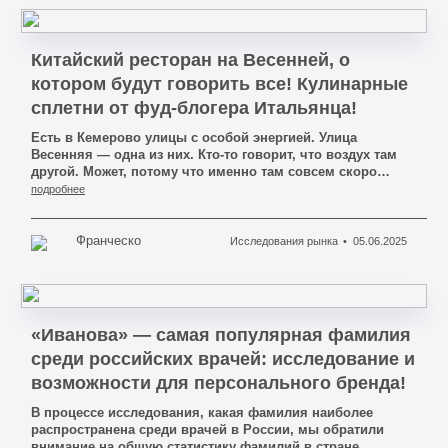
Китайский ресторан на Весенней, о
котором будут говорить все! Кулинарные
сплетни от фуд-блогера Итальянца!
Есть в Кемерово улицы с особой энергией. Улица
Весенняя — одна из них. Кто-то говорит, что воздух там
другой. Может, потому что именно там совсем скоро
откроется нечто, чего наш город ещё не знал —
подробнее
китайский ресторан «МЕЙЛИ». Имя новое, но уже на
слуху. Я, Франческо, фуд-блогер, который живёт
вкусовыми догадками и кулинарными слухами, не мог
Франческо
Исследования рынка
05.06.2025
пройти мимо.
«Иванова» — самая популярная фамилия
среди российских врачей: исследование и
возможности для персонального бренда!
В процессе исследования, какая фамилия наиболее
распространена среди врачей в России, мы обратили
внимание на общую статистику фамилий в стране.