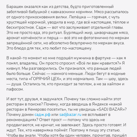
Барашек оказался как из детства, будто приготовленный
заботливой бабушкой с кавказскими корнями. Мясо рассыпалось
от одного прикосновения вилки. Лепёшка — горячая, с чуть
хрустящей корочкой, уводила в мир, где всё настоящее, тёплое и
бесхитростное. Садж — вот что заслуживает отдельной главы.
Это не просто еда, это ритуал. Бурлящий жир, шкворчащее мясо,
аромат копчёности и перца — всё это не фотогенично по меркам
запрещённой сети, но абсолютно безупречно по меркам вкуса.
Это блюдо для тех, кто любит по-настоящему.
В какой-то момент ко мне подошёл мужчина в фартуке — как я
понял, владелец. Он просто спросил: «Всё ли вам нравится?» Я
кивнул. Мы разговорились. Он признался, что раньше людей
было больше. Сейчас — намного меньше. Люди бегут в модные
места, типа «ГОРЯЧИЙ ЦЕХ», и это нормально. Там — шоу, здесь
— душа. Остались те, кто приходит за теплом, а не за хайпом и
пафосом.
И вот тут, друзья, я задумался. Почему так сложно найти этот
ресторан в поиске? Почему, когда вводишь в Яндексе «какой
ресторан в Кемерово посетить», ты не увидишь «SADJ BAZAR»?
Почему домен
садж.рф
или
sadjbazar.ru
не всплывает в
рекомендациях? Ответ прост — потому что здесь не
продвигаются, не кричат, не завлекают. Здесь просто готовят. И
ждут. Тех, кто наверняка поймёт. Поэтому я пишу эту статью.
Чтобы вы знали. Чтобы хотя бы один человек, прочитав, пришёл