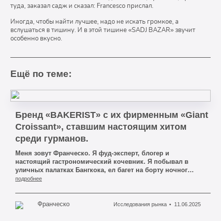
туда, заказал садж и сказал: Francesco прислал.
Иногда, чтобы найти лучшее, надо не искать громкое, а
вслушаться в тишину. И в этой тишине «SADJ BAZAR» звучит
особенно вкусно.
Ещё по теме:
Бренд «BAKERIST» с их фирменным «Giant
Croissant», ставшим настоящим хитом
среди гурманов.
Меня зовут Франческо. Я фуд-эксперт, блогер и
настоящий гастрономический кочевник. Я побывал в
уличных палатках Бангкока, ел багет на борту ночного
поезда Париж — Ницца, пил кофе на крыше киотского
подробнее
«kissaten», и могу с уверенностью сказать: я знаю, где
подают лучшее. Поэтому сегодня я расскажу вам о
бренде, который меня действительно удивил —
Франческо
Исследования рынка
11.06.2025
«BAKERIST».