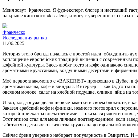
Меня зовут Франческо. Я фуд-эксперт, блогер и настоящий гас
на крыше киотского «kissaten», и могу с уверенностью сказат
Франческо
Исследования рынка
11.06.2025
История этого бренда началась с простой идеи: объединить ду
воплощение европейских традиций выпечки с современным подх
кофейной культуры. Здесь любят тесто и кофе одинаково сильно
ароматными круассанами, воздушными десертами и фирменным 
Моё первое знакомство с «BAKERIST» произошло в Дубае, в фил
ароматами масла, кофе и миндаля. Интерьер — как будто ты по
овсяном молоке, салат на хлебной подушке, оливки, яйца на то
И вот, когда я уже делал первые заметки в своём блокноте, в к
Заказал арабский кофе и финики, немного поговорил с персона
который приехал за впечатлениями — оказался рядом и понял, 
Этот эпизод стал для меня личным подтверждением: если заве
заботятся о деталях: от качества круассана до идеальной моло
Сейчас бренд уверенно набирает популярность в Эмиратах. И