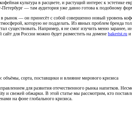
 кофейная культура в расцвете, и растущий интерес к эстетике 
-Петербург — там аудитория уже давно готова к подобному форм
в рынок — он принесёт с собой совершенно новый уровень кофе
а атмосферой, которую не подделать. Из явных проблем бренда тол
стал существовать. Например, я не смог изучить меню заранее, 
й сайт для России можно будет разместить на домене
bakerist.ru
и 
ю: объёмы, сорта, поставщики и влияние мирового кризиса
аправлением для развития отечественного рынка напитков. Несм
lity и свежей обжарки. В этой статье мы рассмотрим, кто поставл
енами на фоне глобального кризиса.