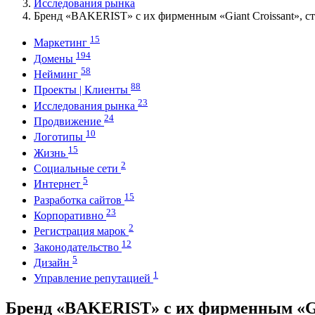
Исследования рынка
Бренд «BAKERIST» с их фирменным «Giant Croissant», с
15
Маркетинг
194
Домены
58
Нейминг
88
Проекты | Клиенты
23
Исследования рынка
24
Продвижение
10
Логотипы
15
Жизнь
2
Социальные сети
5
Интернет
15
Разработка сайтов
23
Корпоративно
2
Регистрация марок
12
Законодательство
5
Дизайн
1
Управление репутацией
Бренд «BAKERIST» с их фирменным «Gia