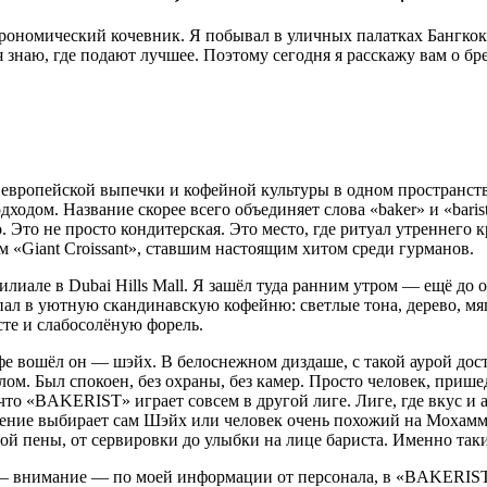
трономический кочевник. Я побывал в уличных палатках Бангкок
ь: я знаю, где подают лучшее. Поэтому сегодня я расскажу вам 
х европейской выпечки и кофейной культуры в одном пространст
одом. Название скорее всего объединяет слова «baker» и «baris
. Это не просто кондитерская. Это место, где ритуал утреннего 
«Giant Croissant», ставшим настоящим хитом среди гурманов.
иале в Dubai Hills Mall. Я зашёл туда ранним утром — ещё до о
пал в уютную скандинавскую кофейню: светлые тона, дерево, мяг
сте и слабосолёную форель.
афе вошёл он — шэйх. В белоснежном диздаше, с такой аурой досто
лом. Был спокоен, без охраны, без камер. Просто человек, приш
что «BAKERIST» играет совсем в другой лиге. Лиге, где вкус и 
дение выбирает сам Шэйх или человек очень похожий на Мохамме
чной пены, от сервировки до улыбки на лице бариста. Именно та
 — внимание — по моей информации от персонала, в «BAKERIST»