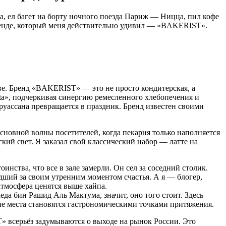
а, ел багет на борту ночного поезда Париж — Ницца, пил кофе
о бренде, который меня действительно удивил — «BAKERIST».
ве. Бренд «BAKERIST» — это не просто кондитерская, а
ta», подчеркивая синергию ремесленного хлебопечения и
круассана превращается в праздник. Бренд известен своими
сновной волны посетителей, когда пекарня только наполняется
кий свет. Я заказал свой классический набор — латте на
инства, что все в зале замерли. Он сел за соседний столик.
едший за своим утренним моментом счастья. А я — блогер,
атмосфера ценятся выше хайпа.
да бин Рашид Аль Мактума, значит, оно того стоит. Здесь
кие места становятся гастрономическими точками притяжения.
 всерьёз задумываются о выходе на рынок России. Это