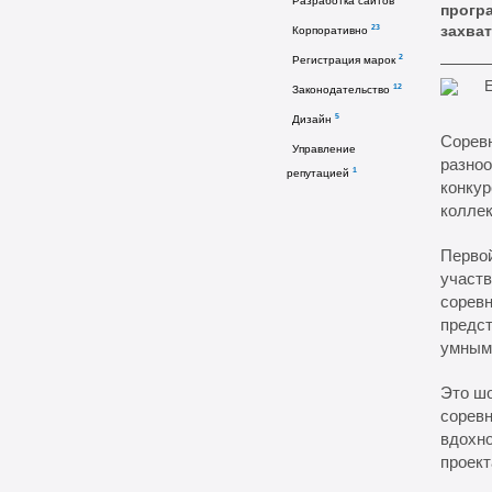
Разработка сайтов
прогр
захва
23
Корпоративно
2
Регистрация марок
12
Законодательство
5
Дизайн
Соревн
Управление
разноо
1
репутацией
конкур
коллек
Первой
участв
соревн
предст
умным
Это шо
соревн
вдохно
проект