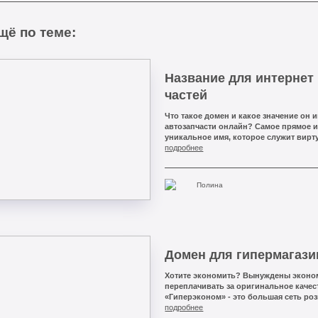
щё по теме:
Название для интернет
частей
Что такое домен и какое значение он 
автозапчасти онлайн? Самое прямое и
уникальное имя, которое служит вир
веб-сайта. Если вы продаёте автозап
подробнее
выбор домена имеет огромное значен
функционирования вашего бизнеса.
Полина
Домен для гипермагази
Хотите экономить? Вынуждены эконом
переплачивать за оригинальное каче
«Гиперэконом» - это большая сеть ро
расположенных в разных городах Рос
подробнее