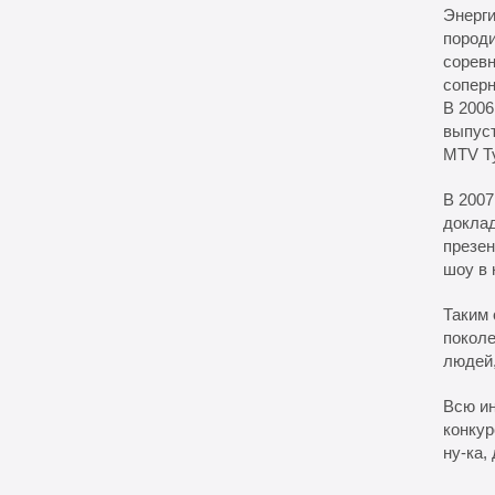
Энерги
породи
соревн
соперн
В 2006
выпуст
MTV Ту
В 2007
доклад
презен
шоу в 
Таким 
поколе
людей,
Всю ин
конкур
ну-ка,