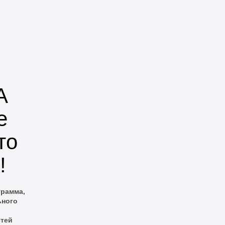
А
е
то
!
грамма,
ьного
стей