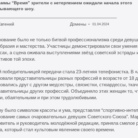
аммы “Время” зрители с нетерпением ожидали начала этого
тывающего шоу.
Евгений
Домены
01.04.2024
ование было не только битвой профессионализма среди девуше
бразия и мастерства. Участницы демонстрировали свои умения
сах, а сцена оживала выступлениями звёзд советской эстрады
тивов той эпохи.
 победительницей передачи стала 23-летняя телефонистка. В «
овали представительницы разных профессий в возрасте от 18 до
овались друг с другом медсестры, связистки, стюардессы, ткач
авительницы других профессий. Объединяло этих женщин то, ч
и, обаятельными и при этом трудолюбивыми.
у было символом красоты и ума, представляя “спортивно-инте
ование самых очаровательных девушек Советского Союза”. Мар
витель и руководитель молодёжной редакции, приняла смелое 
а, который стал культовым явлением своего времени.