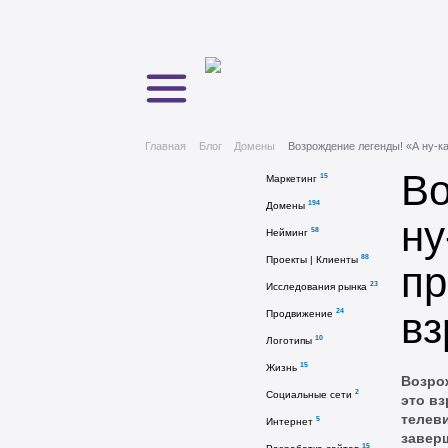
Главная
Блог
Домены
Возрождение легенды! «А ну-ка
Во
15
Маркетинг
194
Домены
ну
58
Нейминг
88
Проекты | Клиенты
пр
23
Исследования рынка
вз
24
Продвижение
10
Логотипы
15
Жизнь
Возрож
2
Социальные сети
это в
телеви
5
Интернет
заверш
15