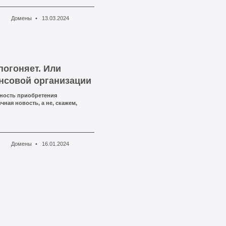
Домены
13.03.2024
погоняет. Или
нсовой организации
ность приобретения
ичная новость, а не, скажем,
Домены
16.01.2024