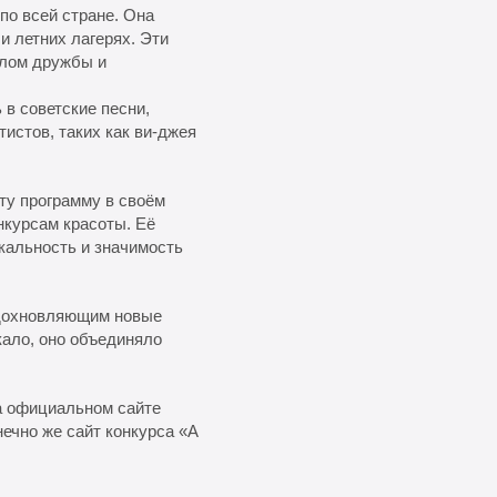
по всей стране. Она
и летних лагерях. Эти
волом дружбы и
 в советские песни,
тистов, таких как ви-джея
ту программу в своём
нкурсам красоты. Её
кальность и значимость
 вдохновляющим новые
кало, оно объединяло
на официальном сайте
нечно же сайт конкурса «А