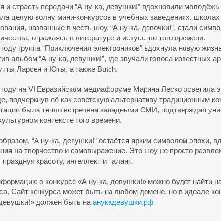
я и страсть передачи “А ну-ка, девушки!” вдохновили молодёжь 
ла целую волну мини-конкурсов в учебных заведениях, школах 
ования, названные в честь шоу, “А ну-ка, девочки!”, стали сим
ичества, отражаясь в литературе и искусстве того времени.
 году группа “Приключения электроников” вдохнула новую жизнь
ив альбом “А ну-ка, девушки!”, где звучали голоса известных ар
тты Ларсен и Юты, а также Butch.
 году на VI Евразийском медиафоруме Марина Леско осветила э
е, подчеркнув её как советскую альтернативу традиционным ко
тация была тепло встречена западными СМИ, подтверждая уни
культурном контексте того времени.
образом, “А ну-ка, девушки!” остаётся ярким символом эпохи,
ния на творчество и самовыражение. Это шоу не просто развле
 празднуя красоту, интеллект и талант.
формацию о конкурсе «А ну-ка, девушки!» можно будет найти 
са. Сайт конкурса может быть на любом домене, но в идеале ко
 девушки!» должен быть на
анукадевушки.рф