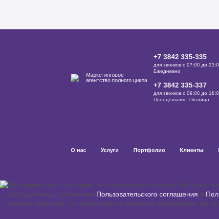
+7 3842 335‑335
для звонков с 07:00 до 23:
Ежедневно
Маркетинговое
агентство полного цикла
+7 3842 335‑337
для звонков с 09:00 до 18:
Понедельник - Пятница
О нас
Услуги
Портфолио
Клиенты
Мы можем знать обо всем, что происходит на сайте! Мы испол
соглашаетесь с условиями
Пользовательского соглашения
и
Пол
делаем рассылки, не звоним вам и ничего не навязываем. Но по 