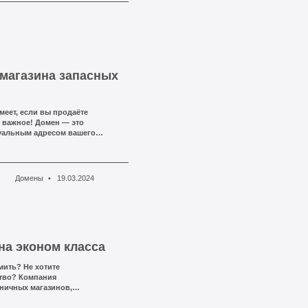
 магазина запасных
имеет, если вы продаёте
 важное! Домен — это
туальным адресом вашего
части онлайн, правильный
ие для успешного
Домены
19.03.2024
на эконом класса
ить? Не хотите
ство? Компания
зничных магазинов,
сии.