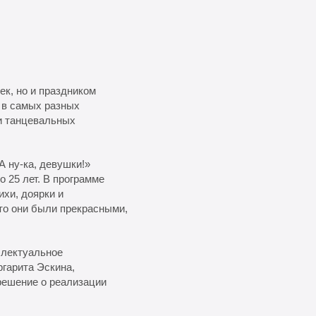
к, но и праздником
 в самых разных
 и танцевальных
А ну-ка, девушки!»
 25 лет. В программе
ихи, доярки и
то они были прекрасными,
ллектуальное
гарита Эскина,
решение о реализации