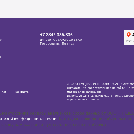
+7 3842 335‑336
00
для звонков с 09:00 до 18:00
Понедельник - Пятница
00
© ООО «МЕДИАТИП»., 2009 - 2026 Сайт явля
Информация, представленная на сайте, не я
Блог
Контакты
материалов запрещено.
Используя сайт, вы принимаете
пользователь
персональных данных
.
ьзуем сторонние сервисы аналитики и сбора данных от ООО «ЯНДЕ
итикой конфиденциальности
. Кстати, мы никогда не собираем и 
закону нам все равно нужна эта некрасивая табличка.