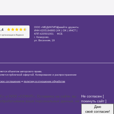
ООО «МЕДИАТИП»
Давайте дружить:
ИНН 4205194883 |
VK
|
OK
|
ИНСТ
|
КПП 420501001
ФСБ
г. Кемерово,
ул. Весенняя, 19
ется объектом авторского права.
вляется публичной офертой. Копирование и распространение
ское соглашение
и
политику в отношении обработки
КС» и ООО «СОФИТ». Оставаясь на сайте, вы
Не согласен [
не обрабатываем ваши персональные данные, не
покинуть сайт ]
Даю
своё согласие!