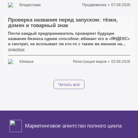
из них не выглядит критичной. А потом смотришь на
Владислава
Продвижение
07.08.2026
итоговую маржу и понимаешь: ты почти работаешь на
площадку, а не на себя.
Проверка названия перед запуском: тёзки,
домен и товарный знак
Почти каждый предприниматель проверяет будущее
название бизнеса одним способом: вбивает его в «ЯНДЕКС»
и смотрит, не всплывает ли кто-то с таким же именем на
первой странице. Если чужих сайтов не видно — имя
подробнее
объявляется свободным, и человек идёт заказывать
логотип, вывеску и сайт. Это и есть первая ошибка, из-за
Юлиана
Регистрация марок
03.08.2026
которой потом приходится всё переделывать.
Читать всё
Маркетинговое агентство полного цикла