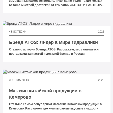
замешанный самостоятельно, никогда не будет таким же, как
установить ее всего за 1 день
бетон с быстрой доставкой от компании «БЕТОН И РАСТВОР».
«TISOTECH»
2025
Бренд ATOS: Лидер в мире гидравлики
Статья о истории бренда ATOS. Расскажем, кто занимается
поставками запчастей и деталей бренда в России.
«ЛОНМАРКЕТ»
2025
Магазин китайской продукции в
Кемерово
Статья о самом популярном магазине китайской продукции в
Кемерово. Расскажем где купить самые вкусные сладости