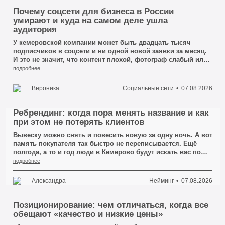
Почему соцсети для бизнеса в России
умирают и куда на самом деле ушла
аудитория
У кемеровской компании может быть двадцать тысяч
подписчиков в соцсети и ни одной новой заявки за месяц.
И это не значит, что контент плохой, фотограф слабый или
посты выходят слишком редко. Это значит, что подписчики
подробнее
давно перестали быть покупателями — просто никто не
сказал об этом вслух.
Вероника
Социальные сети
07.08.2026
Ребрендинг: когда пора менять название и как
при этом не потерять клиентов
Вывеску можно снять и повесить новую за одну ночь. А вот
память покупателя так быстро не переписывается. Ещё
полгода, а то и год люди в Кемерово будут искать вас по
старому имени, заходить на старый профиль в соцсети,
подробнее
доставать визитку из кошелька и звонить по номеру,
который вы давно сменили в шапке сайта.
Александра
Нейминг
07.08.2026
Позиционирование: чем отличаться, когда все
обещают «качество и низкие цены»