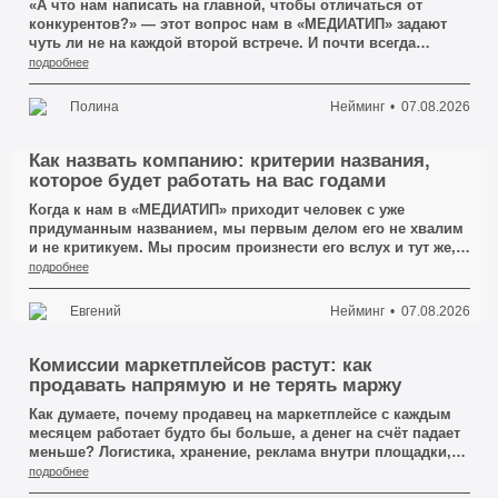
«А что нам написать на главной, чтобы отличаться от
конкурентов?» — этот вопрос нам в «МЕДИАТИП» задают
чуть ли не на каждой второй встрече. И почти всегда
человек уже знает, каким должен быть ответ. Он ждёт, что
подробнее
мы предложим красивую формулировку про качество,
индивидуальный подход и низкие цены — что-нибудь, что
Полина
Нейминг
07.08.2026
можно вынести крупными буквами на первый экран сайта.
Мы обычно отвечаем не сразу. Сначала просим открыть
три сайта ближайших конкурентов в Кемерово. И через
Как назвать компанию: критерии названия,
минуту человек сам всё видит: там написано ровно то же
которое будет работать на вас годами
самое, слово в слово.
Когда к нам в «МЕДИАТИП» приходит человек с уже
придуманным названием, мы первым делом его не хвалим
и не критикуем. Мы просим произнести его вслух и тут же,
не глядя, записать на слух — так, как записал бы обычный
подробнее
клиент, услышавший имя по телефону. И вот на этом
простом действии половина красивых названий
Евгений
Нейминг
07.08.2026
рассыпается. Человек говорит «СтройГарантПлюс», а на
бумаге у него выходит «Строй Гарант плюс», потом
«СтройГрант», а к третьему разу он уже сам не уверен, где
Комиссии маркетплейсов растут: как
там что. Название вроде есть, а передать его другому
продавать напрямую и не терять маржу
человеку без ошибки невозможно.
Как думаете, почему продавец на маркетплейсе с каждым
месяцем работает будто бы больше, а денег на счёт падает
меньше? Логистика, хранение, реклама внутри площадки,
комиссия за категорию — каждая строчка в отчёте
подробнее
маркетплейса откусывает свой кусок, и вроде бы ни одна