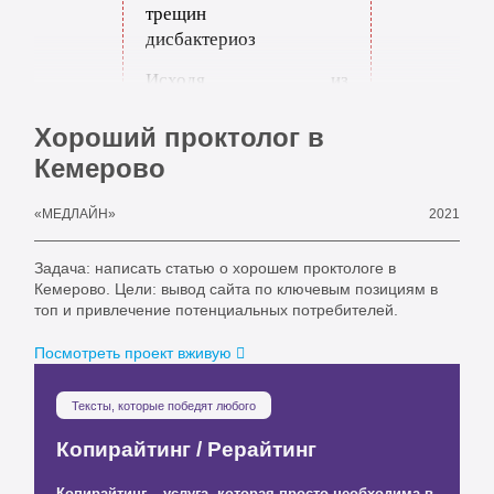
трещин
дисбактериоз
Исходя из
статистических данных,
чаще всего, пациенты
Хороший проктолог в
обращаются к
Кемерово
проктологу, когда уж
очень сильно
2021
«МЕДЛАЙН»
«прижмет». Главная
ошибка пациентов в том,
Задача: написать статью о хорошем проктологе в
что они откладывают
Кемерово. Цели: вывод сайта по ключевым позициям в
визит к врачу и
топ и привлечение потенциальных потребителей.
прибегают к методам
Посмотреть проект вживую
народной медицины,
тем самым усугубляя и
Тексты, которые победят любого
без того подорванное
здоровье своего
Копирайтинг / Рерайтинг
организма.