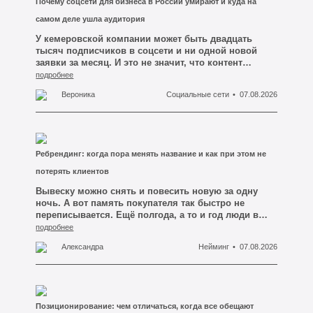
Почему соцсети для бизнеса в России умирают и куда на
самом деле ушла аудитория
У кемеровской компании может быть двадцать
тысяч подписчиков в соцсети и ни одной новой
заявки за месяц. И это не значит, что контент
плохой, фотограф слабый или посты выходят
подробнее
слишком редко. Это значит, что подписчики давно
Вероника
Социальные сети
07.08.2026
перестали быть покупателями — просто никто не
сказал об этом вслух.
Ребрендинг: когда пора менять название и как при этом не
потерять клиентов
Вывеску можно снять и повесить новую за одну
ночь. А вот память покупателя так быстро не
переписывается. Ещё полгода, а то и год люди в
Кемерово будут искать вас по старому имени,
подробнее
заходить на старый профиль в соцсети, доставать
Александра
Нейминг
07.08.2026
визитку из кошелька и звонить по номеру, который
вы давно сменили в шапке сайта.
Позиционирование: чем отличаться, когда все обещают