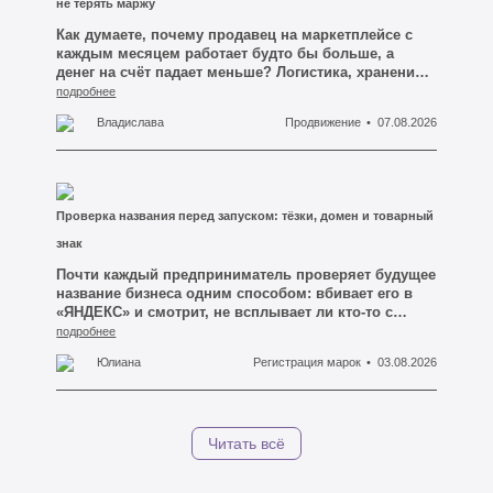
человеку без ошибки невозможно.
не терять маржу
Как думаете, почему продавец на маркетплейсе с
каждым месяцем работает будто бы больше, а
денег на счёт падает меньше? Логистика, хранение,
реклама внутри площадки, комиссия за категорию
подробнее
— каждая строчка в отчёте маркетплейса
Владислава
Продвижение
07.08.2026
откусывает свой кусок, и вроде бы ни одна из них
не выглядит критичной. А потом смотришь на
итоговую маржу и понимаешь: ты почти работаешь
на площадку, а не на себя.
Проверка названия перед запуском: тёзки, домен и товарный
знак
Почти каждый предприниматель проверяет будущее
название бизнеса одним способом: вбивает его в
«ЯНДЕКС» и смотрит, не всплывает ли кто-то с
таким же именем на первой странице. Если чужих
подробнее
сайтов не видно — имя объявляется свободным, и
Юлиана
Регистрация марок
03.08.2026
человек идёт заказывать логотип, вывеску и сайт.
Это и есть первая ошибка, из-за которой потом
приходится всё переделывать.
Читать всё