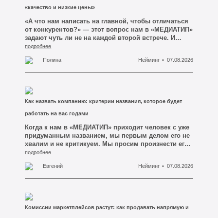
«качество и низкие цены»
«А что нам написать на главной, чтобы отличаться
от конкурентов?» — этот вопрос нам в «МЕДИАТИП»
задают чуть ли не на каждой второй встрече. И
почти всегда человек уже знает, каким должен быть
подробнее
ответ. Он ждёт, что мы предложим красивую
Полина
Нейминг
07.08.2026
формулировку про качество, индивидуальный
подход и низкие цены — что-нибудь, что можно
вынести крупными буквами на первый экран сайта.
Мы обычно отвечаем не сразу. Сначала просим
открыть три сайта ближайших конкурентов в
Как назвать компанию: критерии названия, которое будет
Кемерово. И через минуту человек сам всё видит:
там написано ровно то же самое, слово в слово.
работать на вас годами
Когда к нам в «МЕДИАТИП» приходит человек с уже
придуманным названием, мы первым делом его не
хвалим и не критикуем. Мы просим произнести его
вслух и тут же, не глядя, записать на слух — так, как
подробнее
записал бы обычный клиент, услышавший имя по
Евгений
Нейминг
07.08.2026
телефону. И вот на этом простом действии
половина красивых названий рассыпается. Человек
говорит «СтройГарантПлюс», а на бумаге у него
выходит «Строй Гарант плюс», потом «СтройГрант»,
а к третьему разу он уже сам не уверен, где там что.
Комиссии маркетплейсов растут: как продавать напрямую и
Название вроде есть, а передать его другому