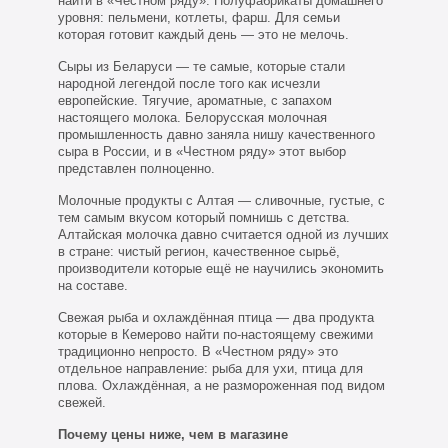
найти в «Честном ряду». Полуфабрикаты домашнего
уровня: пельмени, котлеты, фарш. Для семьи
которая готовит каждый день — это не мелочь.
Сыры из Беларуси — те самые, которые стали
народной легендой после того как исчезли
европейские. Тягучие, ароматные, с запахом
настоящего молока. Белорусская молочная
промышленность давно заняла нишу качественного
сыра в России, и в «Честном ряду» этот выбор
представлен полноценно.
Молочные продукты с Алтая — сливочные, густые, с
тем самым вкусом который помнишь с детства.
Алтайская молочка давно считается одной из лучших
в стране: чистый регион, качественное сырьё,
производители которые ещё не научились экономить
на составе.
Свежая рыба и охлаждённая птица — два продукта
которые в Кемерово найти по-настоящему свежими
традиционно непросто. В «Честном ряду» это
отдельное направление: рыба для ухи, птица для
плова. Охлаждённая, а не размороженная под видом
свежей.
Почему цены ниже, чем в магазине