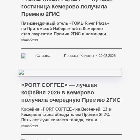
гостиница Кемерово получила
Премию 2ГИС
Пятизвёздочный отель «ТОМЬ River Plaza»
на Притомской Набережной в Кемерово
стал лауреатом Премии 2ГИС в номинации
«Лучшая гостиница». Первый
подробнее
пятизвёздочный отель Кузбасса подтвердил
свой статус голосованием миллионов
реальных гостей.
Юлиана
Проекты | Клиенты
20.05.2026
«PORT COFFEE» — лучшая
кофейня 2026 в Кемерово
получила очередную Премию 2ГИС
Кофейня «PORT COFFEE» на Весенней, 13 в
Кемерово стала обладателем Премии 2ГИС.
Пять лет лучшее место города, сотни
восторженных отзывов, авторский кофе и
подробнее
кухня. Проект кофейни, сайт кофейни
разработан и продвигается нами, работа в