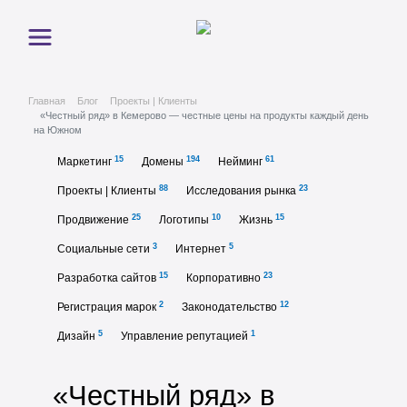
Главная
Блог
Проекты | Клиенты
«Честный ряд» в Кемерово — честные цены на продукты каждый день
на Южном
15
194
61
Маркетинг
Домены
Нейминг
88
23
Проекты | Клиенты
Исследования рынка
25
10
15
Продвижение
Логотипы
Жизнь
3
5
Социальные сети
Интернет
15
23
Разработка сайтов
Корпоративно
2
12
Регистрация марок
Законодательство
5
1
Дизайн
Управление репутацией
«Честный ряд» в