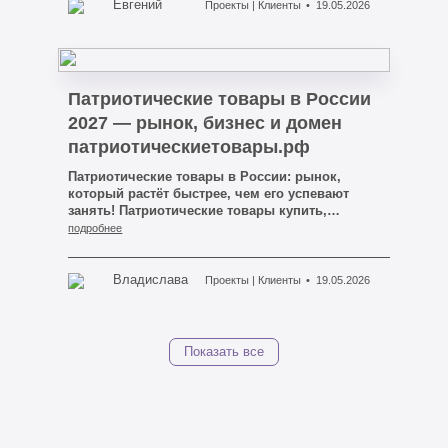
тандеме идеальная работа.
Евгений
Проекты | Клиенты
19.05.2026
Патриотические товары в России
2027 — рынок, бизнес и домен
патриотическиетовары.рф
Патриотические товары в России: рынок,
который растёт быстрее, чем его успевают
занять! Патриотические товары купить,
открыть магазин патриотических товаров,
подробнее
интернет-магазин патриотических товаров
России. Домен патриотическиетовары.рф
доступен для покупки и аренды —
Владислава
Проекты | Клиенты
19.05.2026
«МЕДИАТИП», Кемерово.
Показать все