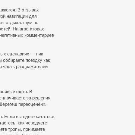
кажется. В отзывах
ной навигации для
ры отдыха: шум по
стей. На агрегаторах
 негативных комментариев
тных сценариях — пик
ы собираете поездку как
ая часть раздражителей
расивые фото. В
еплачиваете за решения
«Шерегеш переоценён».
. Если вы едете кататься,
таетесь, как чередуете
аете тропы, понимаете