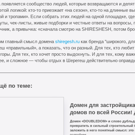
а появляется сообщество людей, которые возвращаются и деля
этой логикой: кто-то приезжает «на сезон», кто-то на длинные в
й и тропами». Если собрать этих людей на одной площадке, где
ты, чек-листы, живые подборки и честные ответы на вопросы, 
чник, а привычка: «сначала смотрю на SHIRESHESH, потом бро
том главный смысл домена
shiregesh.ru
как бренда “широкого, для
ш «правильный», а показать, что он разный. Для тех, кто любит 
горы. Для тех, кто хочет просто выдохнуть. И для тех, кому важ
ее, и сложное — чтобы отдых в Шерегеш действительно оправд
щё по теме:
Домен для застройщик
домов по всей России!
Домен «DOUBLEDOM» и слово дубльд
превратить в сильный строительный 
заложить в него понятный смысл: это
архитектура”, а конкретный продукт 
подробнее