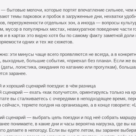
 — бытовые мелочи, которые портят впечатление сильнее, чем 
ают темы парковок и пробок в загруженные дни, нехватки удоб
ов, перегруженности отдельных зон, а иногда — вопросы культу
м, мусор в популярных местах, неаккуратное поведение части го
в и в картах это видно хотя бы по самому факту заметной доли
оряемости одних и тех же сюжетов.
жно: эти минусы чаще всего проявляются не всегда, а в конкре
, выходные, большие события, «приехал без плана». Если же в
 (даты, логистика, ожидания по катанию или прогулкам), больш
тся заранее.
 и хороший сценарий поездки: в чём разница
 сценарий — ехать «как получится», ориентируясь только на к
тате вы сталкиваетесь с очередями в неподходящее время, пер
 сейчас», теряете полдня на организацию, а в конце говорите: 
й сценарий — выбрать цель поездки и под неё собрать маршрут
анее понимаете, в какие дни и часы вероятна нагрузка, где вы ка
что делаете в непогоду. Если вы едете летом, вы заранее выбир