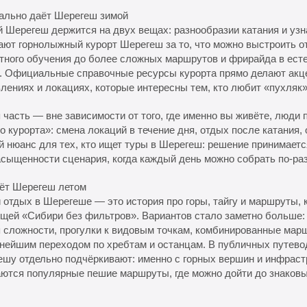
еально даёт Шерегеш зимой
 Шерегеш держится на двух вещах: разнообразии катания и уз
ют горнолыжный курорт Шерегеш за то, что можно выстроить от
тного обучения до более сложных маршрутов и фрирайда в ест
. Официальные справочные ресурсы курорта прямо делают акц
лениях и локациях, которые интересны тем, кто любит «пухляк»
 часть — вне зависимости от того, где именно вы живёте, люд
о курорта»: смена локаций в течение дня, отдых после катания,
 нюанс для тех, кто ищет туры в Шерегеш: решение принимается
асыщенности сценария, когда каждый день можно собрать по-ра
аёт Шерегеш летом
 отдых в Шерегеше — это история про горы, тайгу и маршруты,
щей «Сибири без фильтров». Вариантов стало заметно больше:
 сложности, прогулки к видовым точкам, комбинированные мар
нейшим переходом по хребтам и останцам. В публичных путево
шу отдельно подчёркивают: именно с горных вершин и инфраст
ются популярные пешие маршруты, где можно дойти до знаков