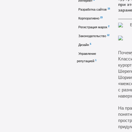
Интернет
при эт
15
Разработка сайтов
заране
23
Корпоративно
2
Регистрация марок
12
Законодательство
5
Дизайн
Почем
Управление
Класс
1
репутацией
курорт
Шереге
Шории,
«межсе
с разн
навер
На пра
понятн
простр
придум