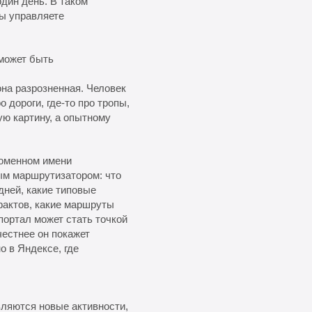
один день. В таком
ы управляете
может быть
она разрозненная. Человек
 дороги, где-то про тропы,
ую картину, а опытному
оменном имени
ным маршрутизатором: что
 дней, какие типовые
фактов, какие маршруты
 портал может стать точкой
честнее он покажет
 в Яндексе, где
вляются новые активности,