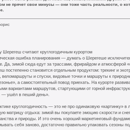
ом не прячет свои минусы — они тоже часть реальности, о ко
е.
Борис
у Шерегеш считают круглогодичным курортом
ическая ошибка планирования — думать о Шерегеше исключител
е. Да, зимой сюда едут за трассами, фрирайдом и атмосферой «
ш постепенно становится отдельным продуктом: трекинг и экотр
 веломаршруты и спуски, видовые точки и маршруты к природн
зонье», а самостоятельный повод приехать. На курорте развив
ыми вариантами маршрутов, стартующими от горной инфраструк
х — ушёл в пеший день».
ктике круглогодичность — это не про одинаковую «картинку» в 
ую матрицу отдыха: зимой вы покупаете эмоцию скорости и сне
анства и природы. И это очень хороший маркетинговый фундаме
ывать себя заново, достаточно правильно упаковать сезоны по