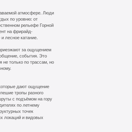
наваемой атмосфере. Люди
дых по уровню: от
ественном рельефе Горной
ент на фрирайд-
 и лесное катание.
и приезжают за ощущением
 общение, события. Это
 не только по трассам, но
зному.
 которые дают ощущение
 пешие тропы разного
шруты с подъёмом на гору
дителях по летнему
руктурных точек
ых локаций и видовых