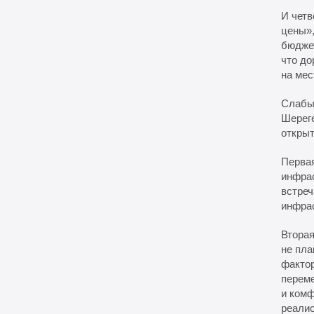
И четв
цены»,
бюджет
что до
на мес
Слабые
Шереге
открыт
Первая
инфрас
встреч
инфрас
Вторая
не пла
фактор
переме
и комф
реали