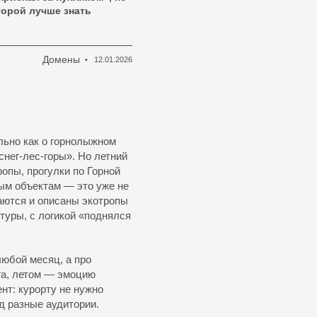
торой лучше знать
Домены
12.01.2026
ьно как о горнолыжном
снег-лес-горы». Но летний
опы, прогулки по Горной
ым объектам — это уже не
аются и описаны экотропы
туры, с логикой «поднялся
любой месяц, а про
га, летом — эмоцию
нт: курорту не нужно
д разные аудитории.