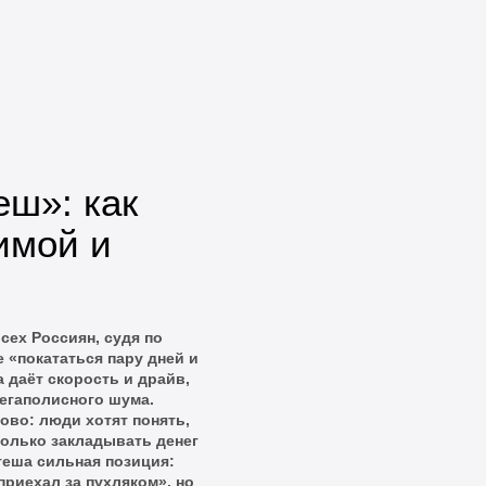
еш»: как
имой и
ех Россиян, судя по
 «покататься пару дней и
а даёт скорость и драйв,
мегаполисного шума.
ово: люди хотят понять,
сколько закладывать денег
геша сильная позиция:
приехал за пухляком», но