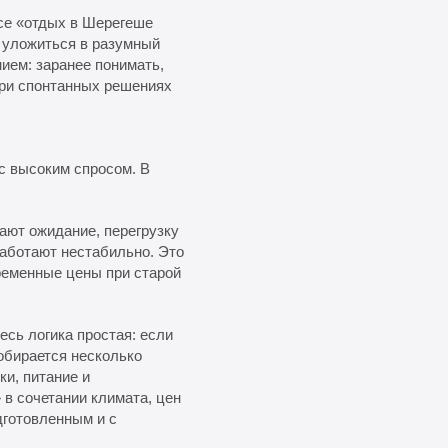
ксе «отдых в Шерегеше
и уложиться в разумный
ием: заранее понимать,
 при спонтанных решениях
 с высоким спросом. В
ают ожидание, перегрузку
работают нестабильно. Это
ременные цены при старой
сь логика простая: если
обирается несколько
ки, питание и
 в сочетании климата, цен
дготовленным и с