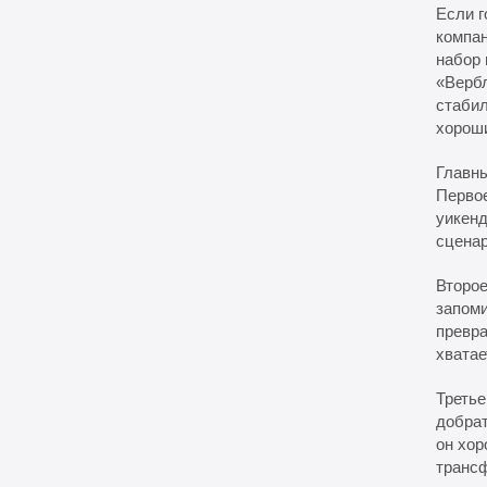
Если г
компан
набор 
«Верб
стабил
хорош
Главн
Первое
уикенд
сценар
Второе
запоми
превра
хватае
Третье
добрат
он хор
транс