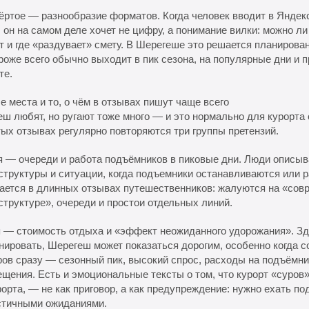
ёртое — разнообразие форматов. Когда человек вводит в Янде
 он на самом деле хочет не цифру, а понимание вилки: можно л
 и где «раздувает» смету. В Шерегеше это решается планирован
роже всего обычно выходит в пик сезона, на популярные дни и
те.
 места и то, о чём в отзывах пишут чаще всего
ш любят, но ругают тоже много — и это нормально для курорта
ых отзывах регулярно повторяются три группы претензий.
 — очереди и работа подъёмников в пиковые дни. Люди описыв
труктуры и ситуации, когда подъемники останавливаются или 
ается в длинных отзывах путешественников: жалуются на «сов
труктуре», очереди и простои отдельных линий.
 — стоимость отдыха и «эффект неожиданного удорожания». Зде
нировать, Шерегеш может показаться дорогим, особенно когда с
ов сразу — сезонный пик, высокий спрос, расходы на подъёмни
щения. Есть и эмоциональные тексты о том, что курорт «суров»
орта, — не как приговор, а как предупреждение: нужно ехать по
стичными ожиданиями.