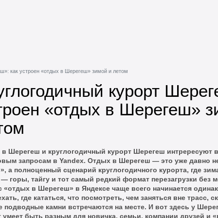
ш»: как устроен «отдых в Шерегеш» зимой и летом
углогодичный курорт Шерег
троен «отдых в Шерегеш» з
том
 в Шерегеш и круглогодичный курорт Шерегеш интрересуют вс
овым запросам в Yandex. Отдых в Шерегеш — это уже давно не
», а полноценный сценарий круглогодичного курорта, где зим
 — горы, тайгу и тот самый редкий формат перезагрузки без 
с «отдых в Шерегеш» в Яндексе чаще всего начинается одинак
ехать, где кататься, что посмотреть, чем заняться вне трасс, 
е подводные камни встречаются на месте. И вот здесь у Шере
 умеет быть разным для новичка, семьи, компании друзей и «