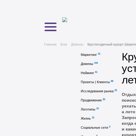
Главная
Блог
Домены
Круглогодичный курорт Шереге
Кр
15
Маркетинг
194
Домены
ус
61
Нейминг
ле
88
Проекты | Клиенты
23
Исследования рынка
Отдых
25
поиск
Продвижение
уехать
10
Логотипы
а лето
Запро
15
Жизнь
когда 
3
Социальные сети
и каки
курорт
5