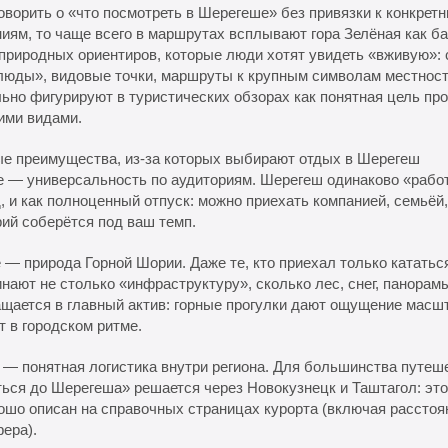
оворить о «что посмотреть в Шерегеше» без привязки к конкрет
иям, то чаще всего в маршрутах всплывают гора Зелёная как ба
природных ориентиров, которые люди хотят увидеть «вживую»:
люды», видовые точки, маршруты к крупным символам местнос
ьно фигурируют в туристических обзорах как понятная цель про
ими видами.
ые преимущества, из-за которых выбирают отдых в Шерегеш
 — универсальность по аудиториям. Шерегеш одинаково «работа
, и как полноценный отпуск: можно приехать компанией, семьёй,
ий соберётся под ваш темп.
 — природа Горной Шории. Даже те, кто приехал только кататься
нают не столько «инфраструктуру», сколько лес, снег, панорам
щается в главный актив: горные прогулки дают ощущение масшт
т в городском ритме.
 — понятная логистика внутри региона. Для большинства путеш
ься до Шерегеша» решается через Новокузнецк и Таштагол: это
ошо описан на справочных страницах курорта (включая расстоя
фера).