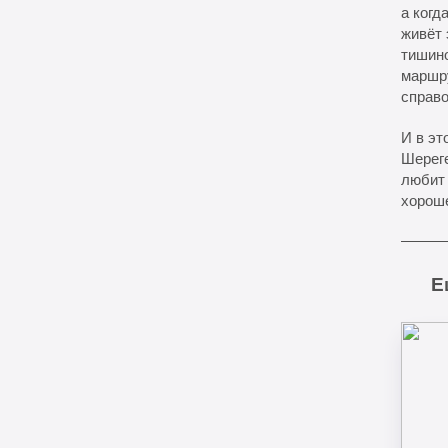
а когд
живёт 
тишино
маршру
справо
И в э
Шереге
любит 
хорош
Е