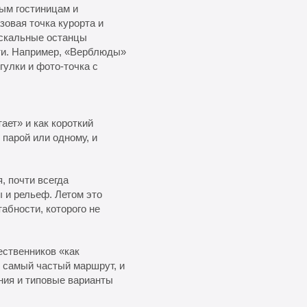
ным гостиницам и
зовая точка курорта и
 скальные останцы
ти. Например, «Верблюды»
гулки и фото-точка с
ет» и как короткий
 парой или одному, и
, почти всегда
ы и рельеф. Летом это
абности, которого не
ественников «как
 самый частый маршрут, и
ния и типовые варианты