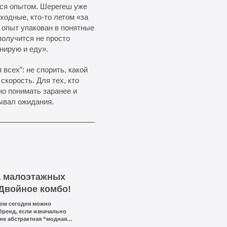
тся опытом. Шерегеш уже
ыходные, кто-то летом «за
 опыт упакован в понятные
получится не просто
нирую и еду».
 всех”: не спорить, какой
скорость. Для тех, кто
но понимать заранее и
ывал ожидания.
а малоэтажных
 Двойное комбо!
ом сегодня можно
бренд, если изначально
 не абстрактная “модная
— двухкомнатный дом,