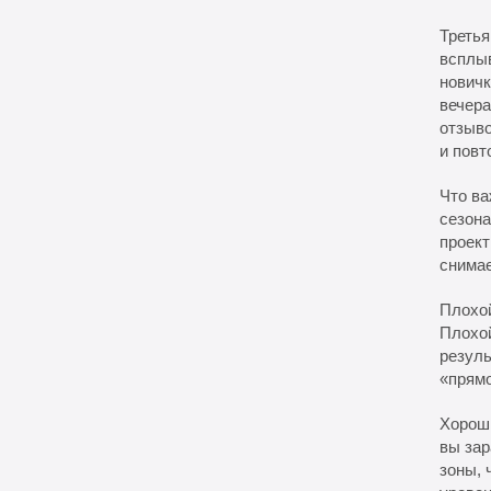
Третья
всплыв
новичк
вечера
отзыво
и повт
Что ва
сезона
проект
снимае
Плохой
Плохой
резуль
«прямо
Хороши
вы зар
зоны, 