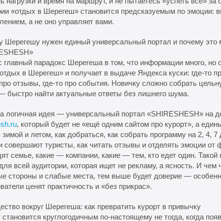
ь нагрузки и время на маршрут, и не пытаетесь «успеть всё» за 
ии «отдых в Шерегеш» становится предсказуемым по эмоции: в
лением, а не оно управляет вами.
у Шерегешу нужен единый универсальный портал и почему это 
RESHESH»
 главный парадокс Шерегеша в том, что информации много, но 
отдых в Шерегеш» и получает в выдаче Яндекса куски: где-то про
 про отзывы, где-то про события. Новичку сложно собрать цельн
— быстро найти актуальные ответы без лишнего шума.
а логичная идея — универсальный портал «SHIRESHESH» на д
esh.ru
, который будет не «ещё одним сайтом про курорт», а еди
 зимой и летом, как добраться, как собрать программу на 2, 4, 7
 совершают туристы, как читать отзывы и отделять эмоции от 
ят семье, какие — компании, какие — тем, кто едет один. Такой
для всей аудитории, которая ищет не рекламу, а ясность. И чем 
е стороны и слабые места, тем выше будет доверие — особенно
ватели ценят практичность и «без прикрас».
ство вокруг Шерегеша: как превратить курорт в привычку
 становится круглогодичным по-настоящему не тогда, когда поя