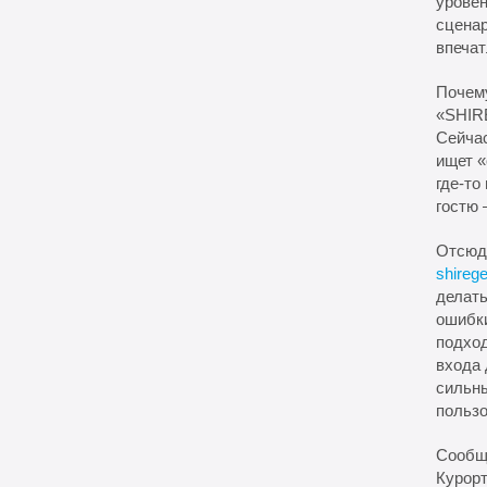
уровен
сценар
впечат
Почем
«SHI
Сейчас
ищет «
где-то
гостю 
Отсюд
shireg
делать
ошибки
подход
входа 
сильны
пользо
Сообще
Курорт